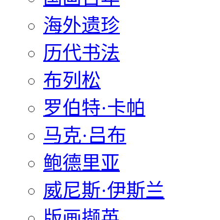
海外遗珍
历代书法
布列松
罗伯特·卡帕
马克·吕布
鲍德里亚
威尼斯·伊斯兰
版画撷英