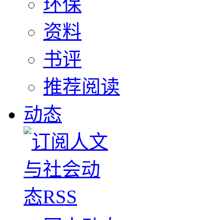
环保
资料
书评
推荐阅读
动态