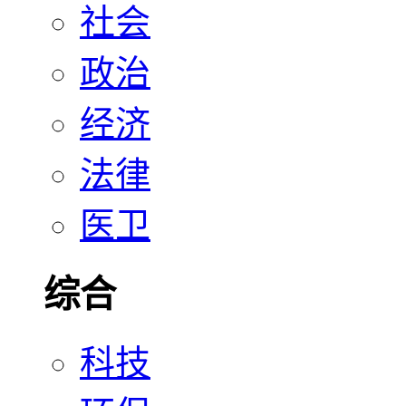
社会
政治
经济
法律
医卫
综合
科技