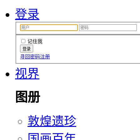
登录
记住我
寻回密码
注册
视界
图册
敦煌遗珍
国画百年