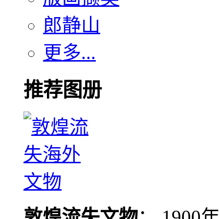
郎静山
更多...
推荐图册
敦煌流失文物
： 190