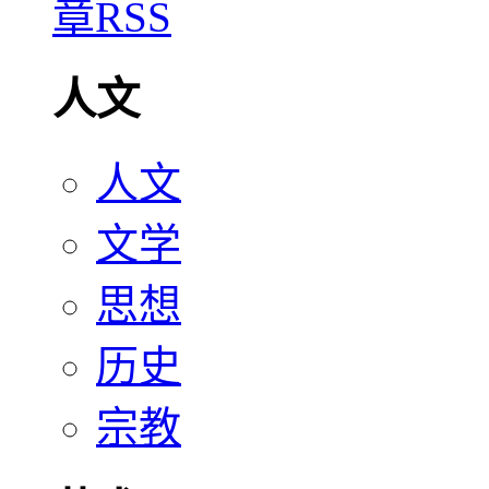
人文
人文
文学
思想
历史
宗教