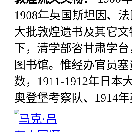
1908年英国斯坦因、
大批敦煌遗书及其它文物
下，清学部咨甘肃学台
图书馆。惟经办官员塞
数，1911-1912年日本
奥登堡考察队、1914