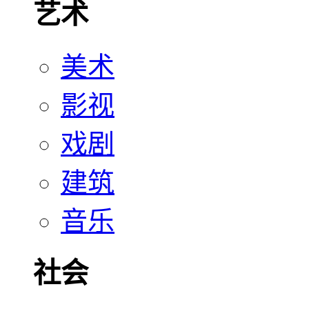
艺术
美术
影视
戏剧
建筑
音乐
社会