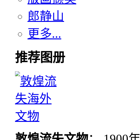
郎静山
更多...
推荐图册
敦煌流失文物
： 190