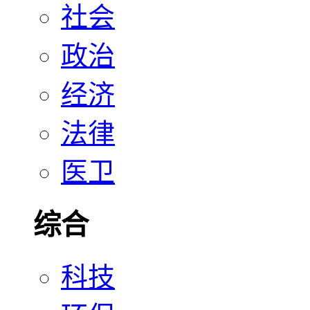
社会
政治
经济
法律
医卫
综合
科技