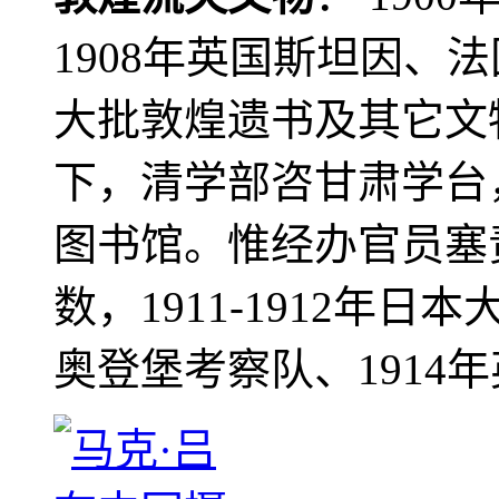
1908年英国斯坦因、
大批敦煌遗书及其它文物
下，清学部咨甘肃学台
图书馆。惟经办官员塞
数，1911-1912年日本
奥登堡考察队、1914