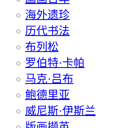
海外遗珍
历代书法
布列松
罗伯特·卡帕
马克·吕布
鲍德里亚
威尼斯·伊斯兰
版画撷英