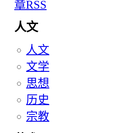
人文
人文
文学
思想
历史
宗教