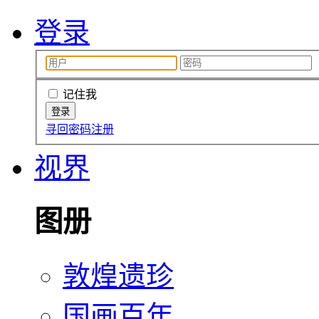
登录
记住我
寻回密码
注册
视界
图册
敦煌遗珍
国画百年