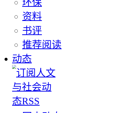
环保
资料
书评
推荐阅读
动态