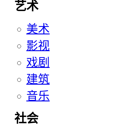
艺术
美术
影视
戏剧
建筑
音乐
社会