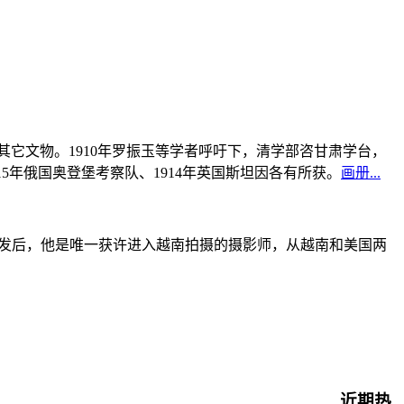
书及其它文物。1910年罗振玉等学者呼吁下，清学部咨甘肃学台，
915年俄国奥登堡考察队、1914年英国斯坦因各有所获。
画册...
战爆发后，他是唯一获许进入越南拍摄的摄影师，从越南和美国两
近期热