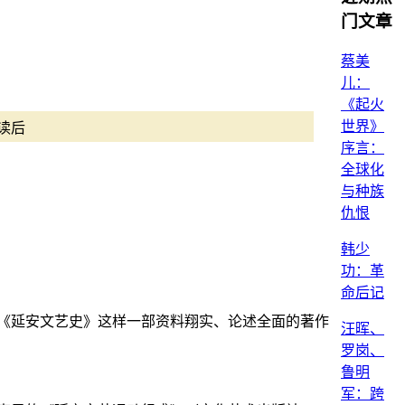
门文章
蔡美
儿：
《起火
世界》
读后
序言：
全球化
与种族
仇恨
韩少
功：革
命后记
《延安文艺史》这样一部资料翔实、论述全面的著作
汪晖、
罗岗、
鲁明
军：跨