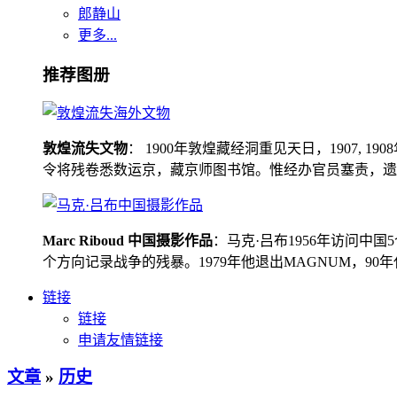
郎静山
更多...
推荐图册
敦煌流失文物
： 1900年敦煌藏经洞重见天日，1907
令将残卷悉数运京，藏京师图书馆。惟经办官员塞责，遗书留在
Marc Riboud 中国摄影作品
：马克·吕布1956年访问
个方向记录战争的残暴。1979年他退出MAGNUM，9
链接
链接
申请友情链接
文章
»
历史