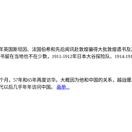
, 1908年英国斯坦因、法国伯希和先后闻讯赴敦煌骗得大批敦煌遗
当地也不在少数，1911-1912年日本大谷探险队、1914-1
中国5个月，57年和65年再度访华。大概因为他和中国的关系，越
0年代以后几乎年年访问中国。
画册...