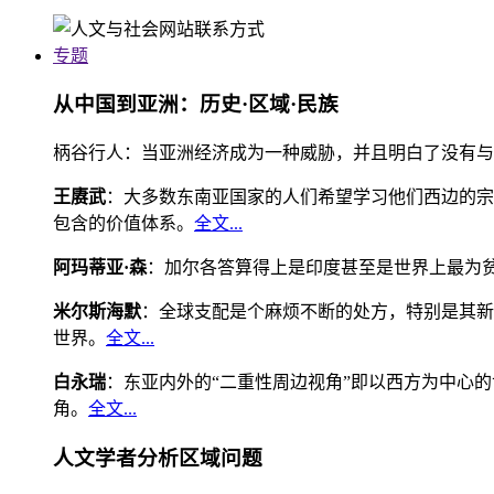
专题
从中国到亚洲：历史·区域·民族
柄谷行人：当亚洲经济成为一种威胁，并且明白了没有与
王赓武
：大多数东南亚国家的人们希望学习他们西边的宗
包含的价值体系。
全文...
阿玛蒂亚·森
：加尔各答算得上是印度甚至是世界上最为
米尔斯海默
：全球支配是个麻烦不断的处方，特别是其新
世界。
全文...
白永瑞
：东亚内外的“二重性周边视角”即以西方为中心
角。
全文...
人文学者分析区域问题