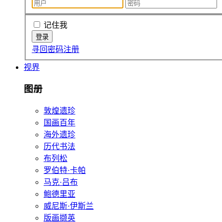
记住我
寻回密码
注册
视界
图册
敦煌遗珍
国画百年
海外遗珍
历代书法
布列松
罗伯特·卡帕
马克·吕布
鲍德里亚
威尼斯·伊斯兰
版画撷英