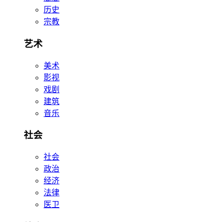
历史
宗教
艺术
美术
影视
戏剧
建筑
音乐
社会
社会
政治
经济
法律
医卫