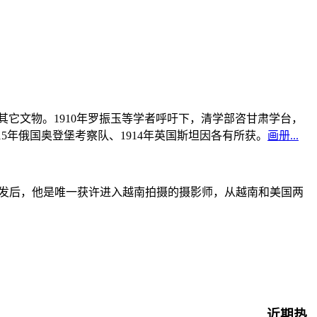
书及其它文物。1910年罗振玉等学者呼吁下，清学部咨甘肃学台，
915年俄国奥登堡考察队、1914年英国斯坦因各有所获。
画册...
战爆发后，他是唯一获许进入越南拍摄的摄影师，从越南和美国两
近期热