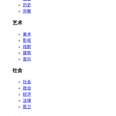
历史
宗教
艺术
美术
影视
戏剧
建筑
音乐
社会
社会
政治
经济
法律
医卫