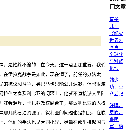
门文章
蔡美
儿：
《起火
世界》
序言：
全球化
与种族
神，是始终不渝的，在今天，这一点更加重要。我们
仇恨
，在伊拉克战争是如此，现在懂了，前任的办法太
韩少
民的抗议和斗争，奥巴马也只能公开道歉，但也很难
功：革
阿拉伯之春及利比亚的问题上，他就不直接派大量陆
命后记
儿狂轰滥炸，卡扎菲政权倒台了，那么利比亚的人权
汪晖、
罗岗、
享那儿的石油资源了。叙利亚的问题也是如此，在联
鲁明
上，他们的手法也是大同小异，尽量在那里挑起国与
军：跨