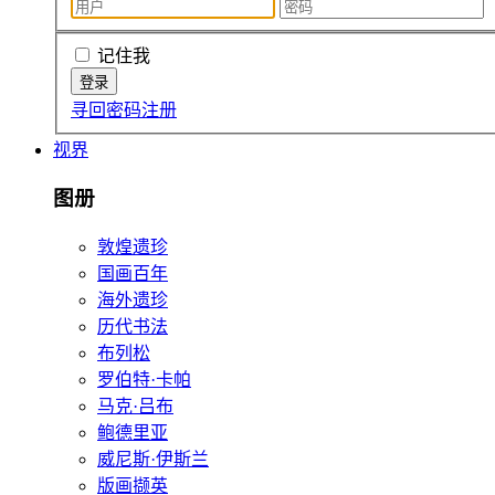
记住我
寻回密码
注册
视界
图册
敦煌遗珍
国画百年
海外遗珍
历代书法
布列松
罗伯特·卡帕
马克·吕布
鲍德里亚
威尼斯·伊斯兰
版画撷英