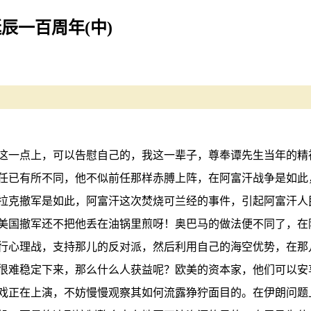
辰一百周年(中)
这一点上，可以告慰自己的，我这一辈子，尊奉谭先生当年的精
任已有所不同，他不似前任那样赤膊上阵，在阿富汗战争是如此
拉克撤军是如此，阿富汗这次焚烧可兰经的事件，引起阿富汗人
美国撤军还不把他丢在油锅里煎呀！奥巴马的做法便不同了，在
行心理战，支持那儿的反对派，然后利用自己的海空优势，在那
很难稳定下来，那么什么人获益呢？欧美的资本家，他们可以安
戏正在上演，不妨慢慢观察其如何流露狰狞面目的。在伊朗问题