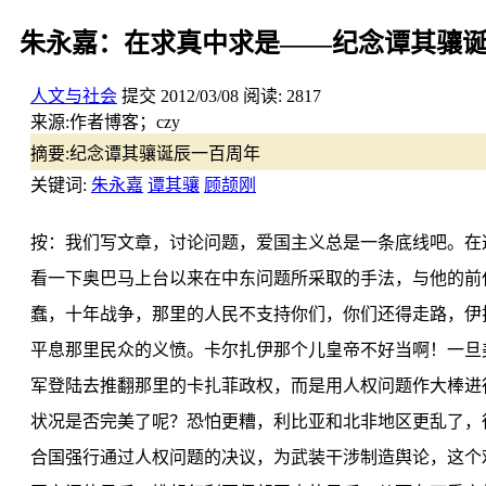
朱永嘉：在求真中求是——纪念谭其骧诞
人文与社会
提交
2012/03/08
阅读:
2817
来源:
作者博客；czy
摘要:
纪念谭其骧诞辰一百周年
关键词:
朱永嘉
谭其骧
顾颉刚
按：我们写文章，讨论问题，爱国主义总是一条底线吧。在
看一下奥巴马上台以来在中东问题所采取的手法，与他的前
蠢，十年战争，那里的人民不支持你们，你们还得走路，伊
平息那里民众的义愤。卡尔扎伊那个儿皇帝不好当啊！一旦
军登陆去推翻那里的卡扎菲政权，而是用人权问题作大棒进
状况是否完美了呢？恐怕更糟，利比亚和北非地区更乱了，
合国强行通过人权问题的决议，为武装干涉制造舆论，这个