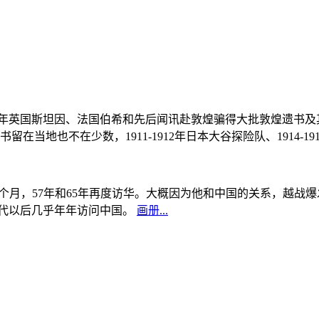
, 1908年英国斯坦因、法国伯希和先后闻讯赴敦煌骗得大批敦煌遗
当地也不在少数，1911-1912年日本大谷探险队、1914-1
中国5个月，57年和65年再度访华。大概因为他和中国的关系，越
0年代以后几乎年年访问中国。
画册...