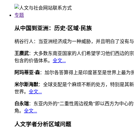
专题
从中国到亚洲：历史·区域·民族
柄谷行人：当亚洲经济成为一种威胁，并且明白了没有与
王赓武
：大多数东南亚国家的人们希望学习他们西边的宗
包含的价值体系。
全文...
阿玛蒂亚·森
：加尔各答算得上是印度甚至是世界上最为
米尔斯海默
：全球支配是个麻烦不断的处方，特别是其新
世界。
全文...
白永瑞
：东亚内外的“二重性周边视角”即以西方为中心
角。
全文...
人文学者分析区域问题