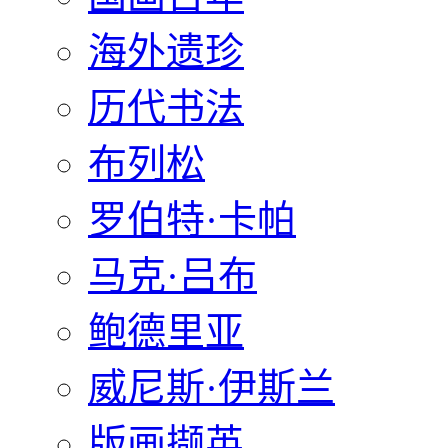
海外遗珍
历代书法
布列松
罗伯特·卡帕
马克·吕布
鲍德里亚
威尼斯·伊斯兰
版画撷英