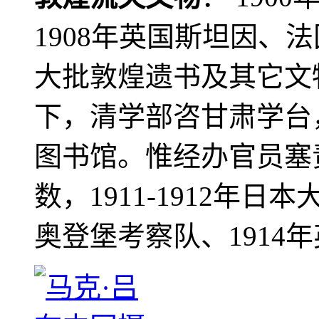
1908年英国斯坦因、
大批敦煌遗书及其它文物
下，清学部咨甘肃学台
图书馆。惟经办官员塞
数，1911-1912年日本
奥登堡考察队、1914