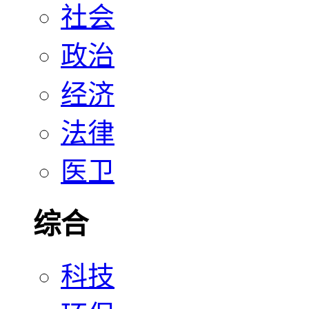
社会
政治
经济
法律
医卫
综合
科技