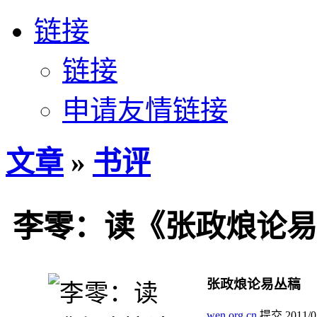
链接
链接
申请友情链接
文章
»
书评
李零：读《张政烺论易
张政烺论易丛稿
wen.org.cn
提交
2011/0