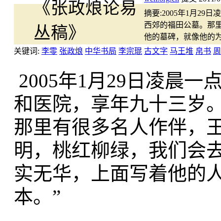
摘要:
2005年1月2
西郊的福田公墓。那
他的墓碑，就像他的为
关键词:
李零
张政烺
中华书局
李宗琨
古文字
马王堆
帛书
周
2005年1月29日凌晨
和医院，享年九十三岁
那里有很多名人作伴，
明，桃红柳绿，我们会
实无华，上面写着他的人
本。”