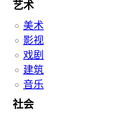
艺术
美术
影视
戏剧
建筑
音乐
社会