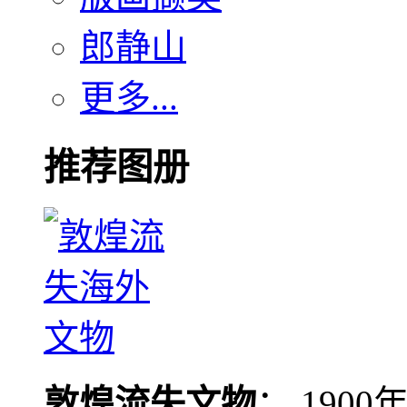
郎静山
更多...
推荐图册
敦煌流失文物
： 190