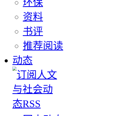
环保
资料
书评
推荐阅读
动态