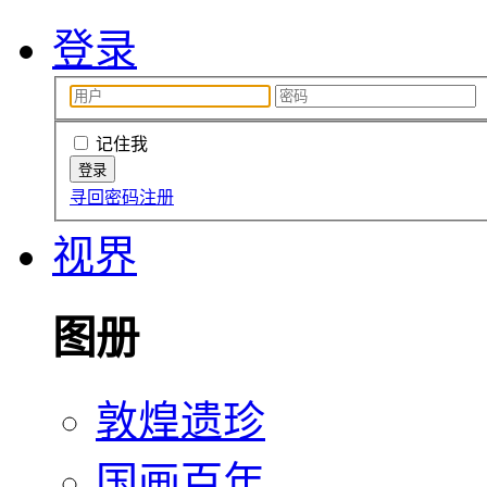
登录
记住我
寻回密码
注册
视界
图册
敦煌遗珍
国画百年