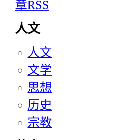
人文
人文
文学
思想
历史
宗教