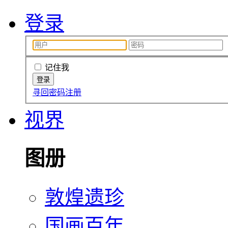
登录
记住我
寻回密码
注册
视界
图册
敦煌遗珍
国画百年