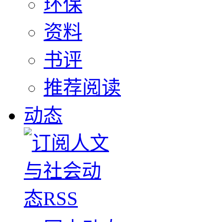
环保
资料
书评
推荐阅读
动态