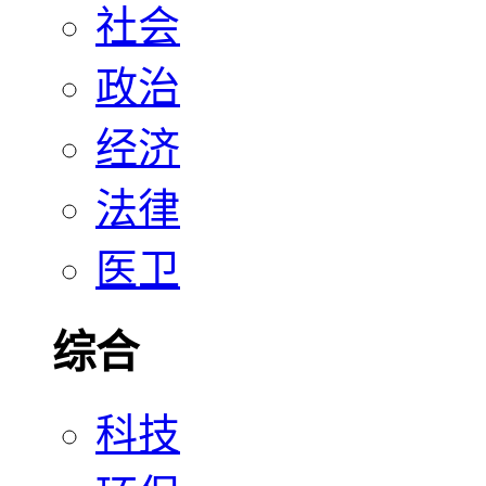
社会
政治
经济
法律
医卫
综合
科技