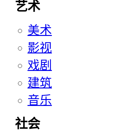
艺术
美术
影视
戏剧
建筑
音乐
社会