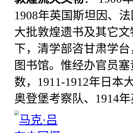
1908年英国斯坦因、
大批敦煌遗书及其它文物
下，清学部咨甘肃学台
图书馆。惟经办官员塞
数，1911-1912年日本
奥登堡考察队、1914