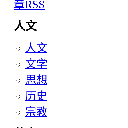
人文
人文
文学
思想
历史
宗教