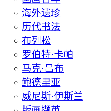
海外遗珍
历代书法
布列松
罗伯特·卡帕
马克·吕布
鲍德里亚
威尼斯·伊斯兰
版画撷英