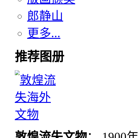
郎静山
更多...
推荐图册
敦煌流失文物
： 190