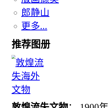
郎静山
更多...
推荐图册
敦煌流失文物
： 190