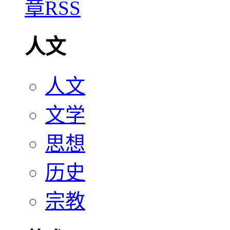
人文
人文
文学
思想
历史
宗教