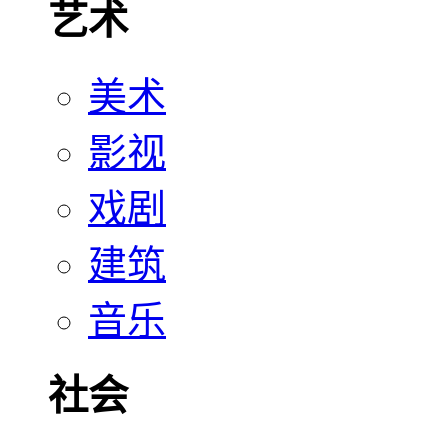
艺术
美术
影视
戏剧
建筑
音乐
社会