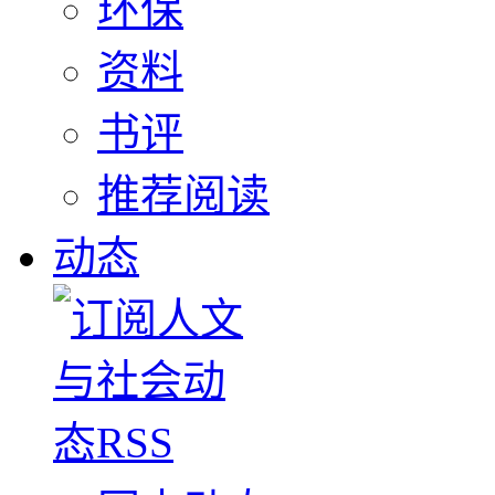
环保
资料
书评
推荐阅读
动态