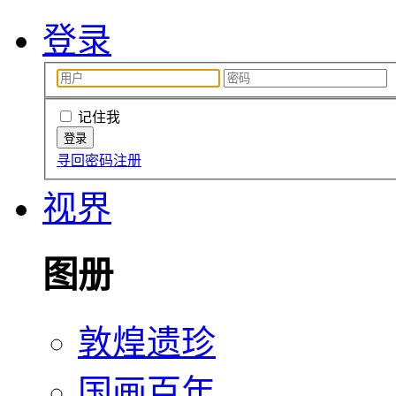
登录
记住我
寻回密码
注册
视界
图册
敦煌遗珍
国画百年