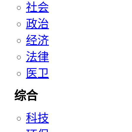
社会
政治
经济
法律
医卫
综合
科技