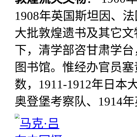
1908年英国斯坦因、
大批敦煌遗书及其它文物
下，清学部咨甘肃学台
图书馆。惟经办官员塞
数，1911-1912年日本
奥登堡考察队、1914