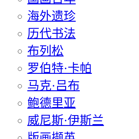
海外遗珍
历代书法
布列松
罗伯特·卡帕
马克·吕布
鲍德里亚
威尼斯·伊斯兰
版画撷英