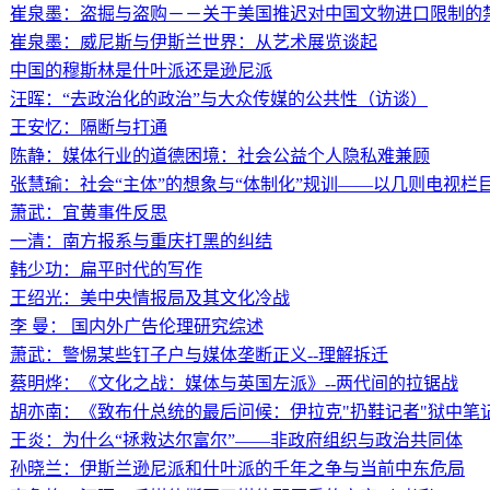
崔泉墨：盗掘与盗购－－关于美国推迟对中国文物进口限制的
崔泉墨：威尼斯与伊斯兰世界：从艺术展览谈起
中国的穆斯林是什叶派还是逊尼派
汪晖：“去政治化的政治”与大众传媒的公共性（访谈）
王安忆：隔断与打通
陈静：媒体行业的道德困境：社会公益个人隐私难兼顾
张慧瑜：社会“主体”的想象与“体制化”规训——以几则电视栏
萧武：宜黄事件反思
一清：南方报系与重庆打黑的纠结
韩少功：扁平时代的写作
王绍光：美中央情报局及其文化冷战
李 曼： 国内外广告伦理研究综述
萧武：警惕某些钉子户与媒体垄断正义--理解拆迁
蔡明烨：《文化之战：媒体与英国左派》--两代间的拉锯战
胡亦南：《致布什总统的最后问候：伊拉克"扔鞋记者"狱中笔
王炎：为什么“拯救达尔富尔”——非政府组织与政治共同体
孙晓兰：伊斯兰逊尼派和什叶派的千年之争与当前中东危局