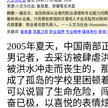
人文与社会
提交
2006/11/16
阅读:
1856
来源:
人文与社会; 崔泉墨，原署笔名米蓝
摘要:
一篇杂文，谈及新闻从业者的职业道德和专业能力问题
量新闻从业者。只有那些旁观的冷漠闲人才会无耻到对新闻
点很重要：职业者也首先是人。－－人文与社会::Humanities.
关键词:
崔泉墨
凤凰卫视
职业道德
专业精神
媒体责任
新闻
2005年夏天，中国南
男记者，去采访被肆虐
被洪水冲走而丧生的，
成了孤岛的学校里困顿
可以说冒了生命危险，
奋已极，以喜悦的表情