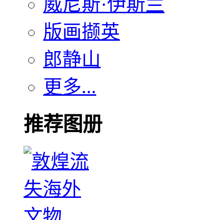
威尼斯·伊斯兰
版画撷英
郎静山
更多...
推荐图册