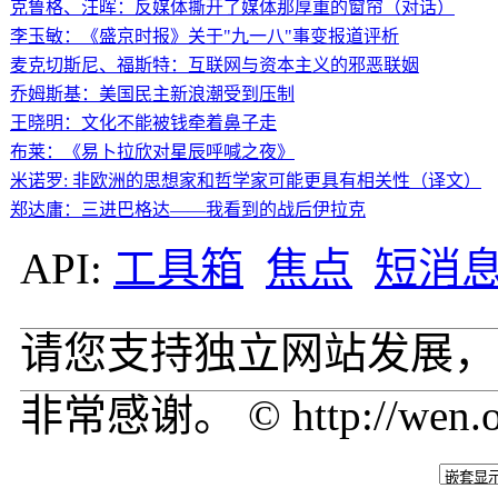
克鲁格、汪晖：反媒体撕开了媒体那厚重的窗帘（对话）
李玉敏：《盛京时报》关于"九一八"事变报道评析
麦克切斯尼、福斯特：互联网与资本主义的邪恶联姻
乔姆斯基：美国民主新浪潮受到压制
王晓明：文化不能被钱牵着鼻子走
布莱：《易卜拉欣对星辰呼喊之夜》
米诺罗: 非欧洲的思想家和哲学家可能更具有相关性（译文）
郑达庸：三进巴格达——我看到的战后伊拉克
API:
工具箱
焦点
短消
请您支持独立网站发展，
非常感谢。 © http://wen.o