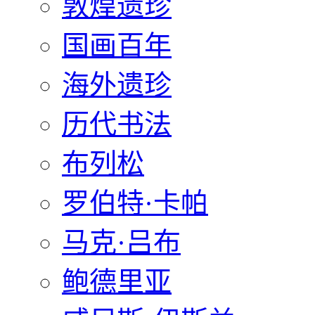
敦煌遗珍
国画百年
海外遗珍
历代书法
布列松
罗伯特·卡帕
马克·吕布
鲍德里亚