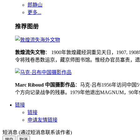
郎静山
更多...
推荐图册
敦煌流失文物
： 1900年敦煌藏经洞重见天日，1907
令将残卷悉数运京，藏京师图书馆。惟经办官员塞责，遗书留在
Marc Riboud 中国摄影作品
：马克·吕布1956年访问
个方向记录战争的残暴。1979年他退出MAGNUM，9
链接
链接
申请友情链接
短消息 (通过短消息联系该作者)