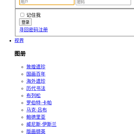
记住我
寻回密码
注册
视界
图册
敦煌遗珍
国画百年
海外遗珍
历代书法
布列松
罗伯特·卡帕
马克·吕布
鲍德里亚
威尼斯·伊斯兰
版画撷英