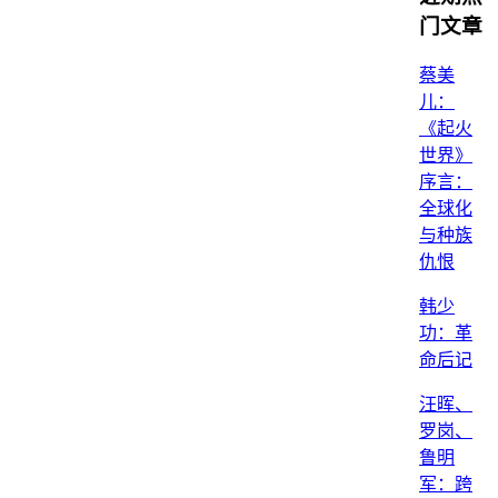
门文章
蔡美
儿：
《起火
世界》
序言：
全球化
与种族
仇恨
韩少
功：革
命后记
汪晖、
罗岗、
鲁明
军：跨