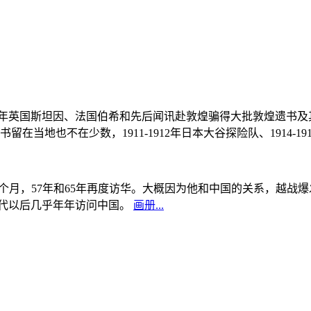
, 1908年英国斯坦因、法国伯希和先后闻讯赴敦煌骗得大批敦煌遗
当地也不在少数，1911-1912年日本大谷探险队、1914-1
中国5个月，57年和65年再度访华。大概因为他和中国的关系，越
0年代以后几乎年年访问中国。
画册...