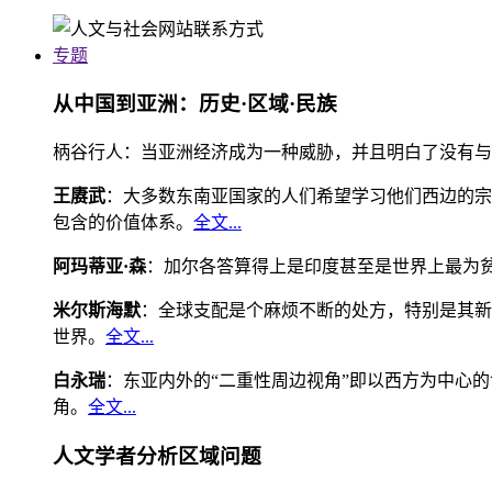
专题
从中国到亚洲：历史·区域·民族
柄谷行人：当亚洲经济成为一种威胁，并且明白了没有与
王赓武
：大多数东南亚国家的人们希望学习他们西边的宗
包含的价值体系。
全文...
阿玛蒂亚·森
：加尔各答算得上是印度甚至是世界上最为
米尔斯海默
：全球支配是个麻烦不断的处方，特别是其新
世界。
全文...
白永瑞
：东亚内外的“二重性周边视角”即以西方为中心
角。
全文...
人文学者分析区域问题