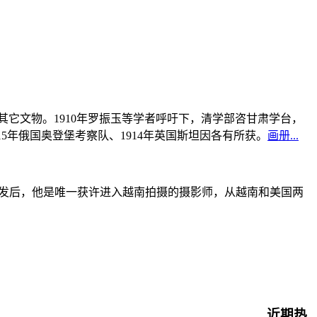
书及其它文物。1910年罗振玉等学者呼吁下，清学部咨甘肃学台，
915年俄国奥登堡考察队、1914年英国斯坦因各有所获。
画册...
战爆发后，他是唯一获许进入越南拍摄的摄影师，从越南和美国两
近期热