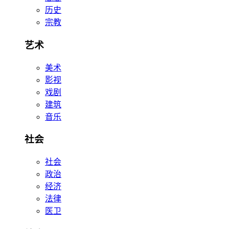
历史
宗教
艺术
美术
影视
戏剧
建筑
音乐
社会
社会
政治
经济
法律
医卫