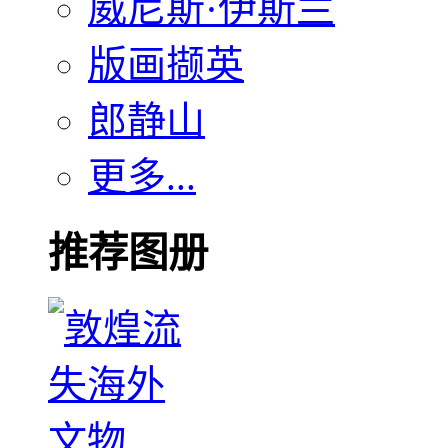
威尼斯·伊斯兰
版画撷英
郎静山
更多...
推荐图册