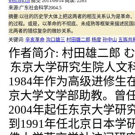
wen.org.cn
提交
2011/09/14
阅读:
2283
来源:
广东社会科学2004.5
摘要:
以往的历史学大体上把这两者的相互关系认为是革命、
的过程。或是，以革命的不彻底、未成熟等框架来描述民国
北两者的错综复杂的微妙关系。
关键词:
辛亥革命
沟口雄三
村田雄二郎
杨度
孙中山
五族共
作者简介: 村田雄二郎 
东京大学研究生院人文科学
1984年作为高级进修生
京大学文学部助教。曾
2004年起任东京大学研
到1991年任北京日本学研