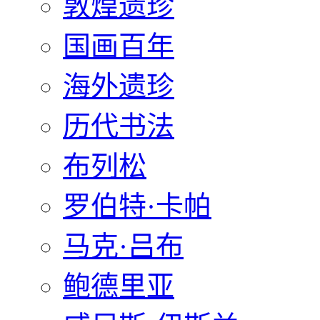
敦煌遗珍
国画百年
海外遗珍
历代书法
布列松
罗伯特·卡帕
马克·吕布
鲍德里亚