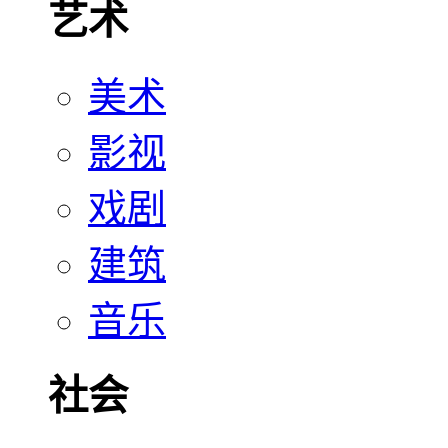
艺术
美术
影视
戏剧
建筑
音乐
社会