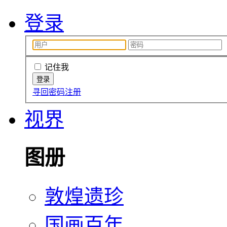
登录
记住我
寻回密码
注册
视界
图册
敦煌遗珍
国画百年