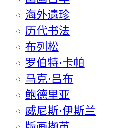
海外遗珍
历代书法
布列松
罗伯特·卡帕
马克·吕布
鲍德里亚
威尼斯·伊斯兰
版画撷英