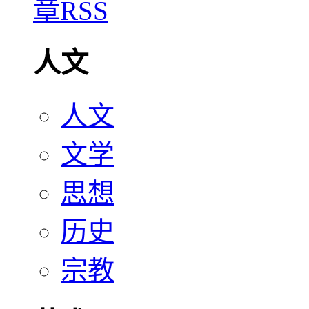
人文
人文
文学
思想
历史
宗教