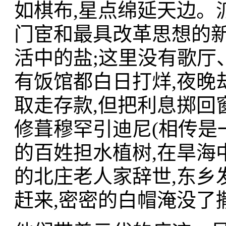
如棋布,星点绵延天边。
门宦和最具改革思想的新
活中的盐;这里没有歌厅
有饭馆都白日打烊,夜晚
取走存款,但把利息掷回
修葺穆罕引迪尼(相传是
的百姓担水植树,在旱海
的北庄老人家辞世,东乡
赶来,密密的白帽淹没了