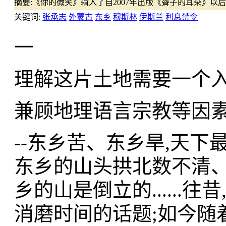
摘要:
《你的微笑》辑入了自2007年出版《聋子的耳朵》以
关键词:
张承志
外蒙古
东乡
穆斯林
伊斯兰
利息禁令
一
理解这片土地需要一个
兼顾地理语言宗教等因素
--东乡苦、东乡旱,天
东乡的山头拱北数不清
乡的山是倒立的.....
消磨时间的话题;如今随