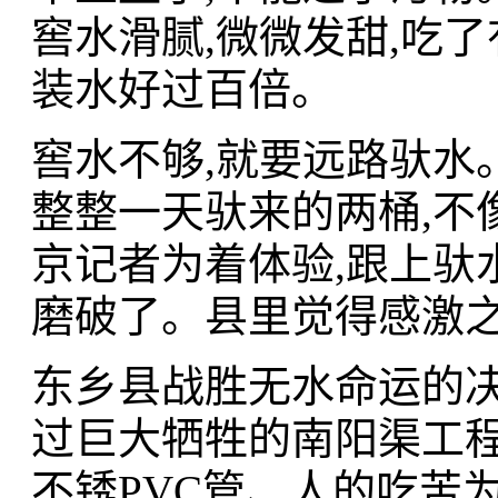
窖水滑腻,微微发甜,吃了
装水好过百倍。
窖水不够,就要远路驮水
整整一天驮来的两桶,不
京记者为着体验,跟上驮
磨破了。县里觉得感激
东乡县战胜无水命运的决
过巨大牺牲的南阳渠工程
不锈PVC管、人的吃苦