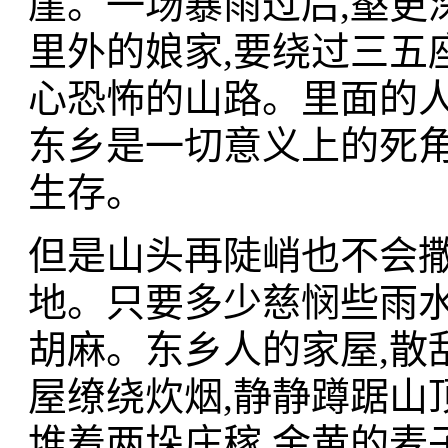
崖。一场暴雨过后,壑更
里外的娘家,要绕过三五
心恐怖的山路。里面的人
东乡是一切意义上的死角
生存。
但是山头再陡峭也不会撒
地。只要多少慈悯些雨水
胡麻。东乡人的家屋,散
屋缭绕炊烟,静静蹲踞山
堆着两垛庄稼,金黄的麦