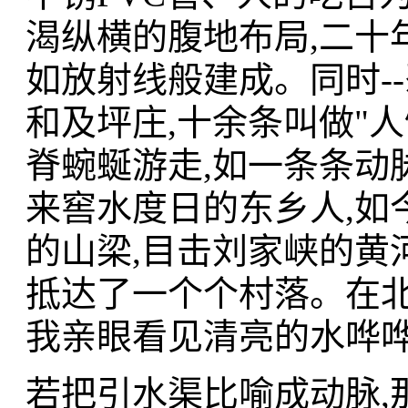
渴纵横的腹地布局,二十
如放射线般建成。同时-
和及坪庄,十余条叫做"
脊蜿蜒游走,如一条条动
来窖水度日的东乡人,如
的山梁,目击刘家峡的黄
抵达了一个个村落。在北
我亲眼看见清亮的水哗
若把引水渠比喻成动脉,