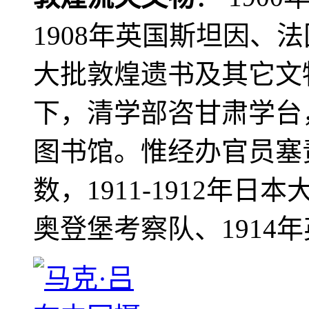
1908年英国斯坦因、
大批敦煌遗书及其它文物
下，清学部咨甘肃学台
图书馆。惟经办官员塞
数，1911-1912年日本
奥登堡考察队、1914