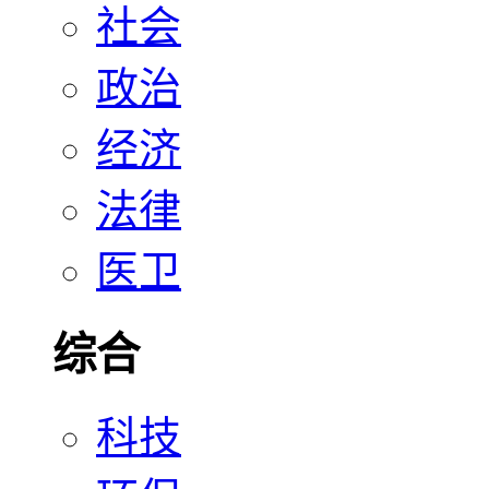
社会
政治
经济
法律
医卫
综合
科技