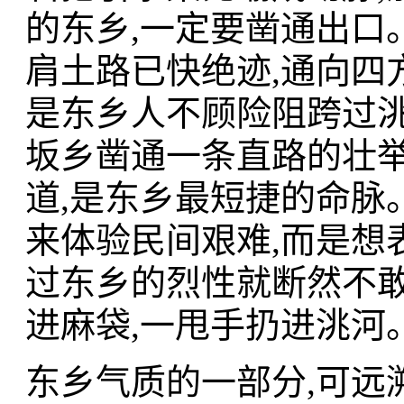
的东乡,一定要凿通出口
肩土路已快绝迹,通向四
是东乡人不顾险阻跨过洮
坂乡凿通一条直路的壮
道,是东乡最短捷的命脉
来体验民间艰难,而是想
过东乡的烈性就断然不敢
进麻袋,一甩手扔进洮河
东乡气质的一部分,可远