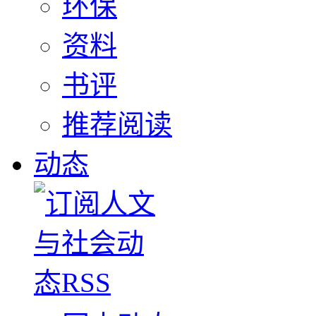
环保
资料
书评
推荐阅读
动态