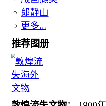
郎静山
更多...
推荐图册
敦煌流失文物
： 190