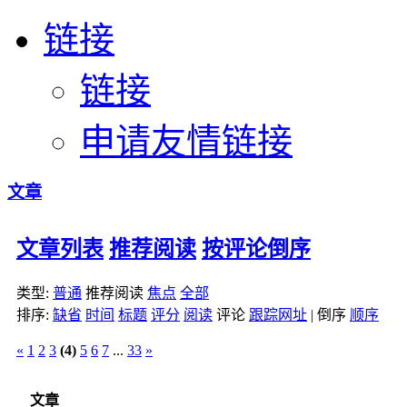
链接
链接
申请友情链接
文章
文章列表
推荐阅读
按评论倒序
类型:
普通
推荐阅读
焦点
全部
排序:
缺省
时间
标题
评分
阅读
评论
跟踪网址
|
倒序
顺序
«
1
2
3
(4)
5
6
7
...
33
»
文章