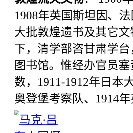
1908年英国斯坦因、
大批敦煌遗书及其它文物
下，清学部咨甘肃学台
图书馆。惟经办官员塞
数，1911-1912年日本
奥登堡考察队、1914