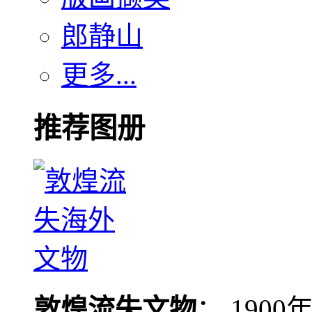
郎静山
更多...
推荐图册
敦煌流失文物
： 190