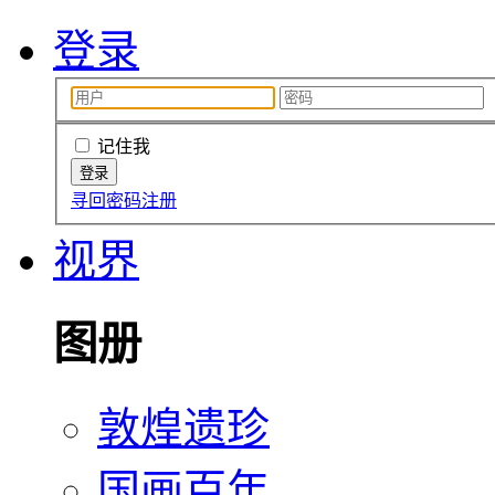
登录
记住我
寻回密码
注册
视界
图册
敦煌遗珍
国画百年