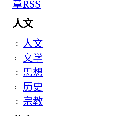
人文
人文
文学
思想
历史
宗教