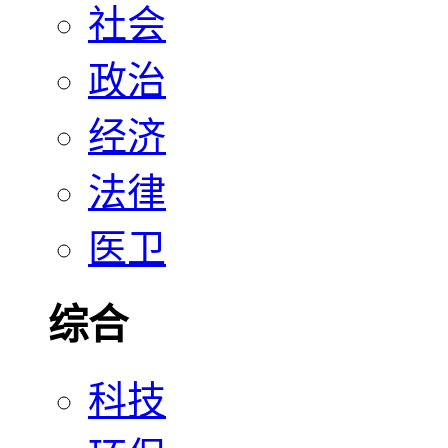
社会
政治
经济
法律
医卫
综合
科技