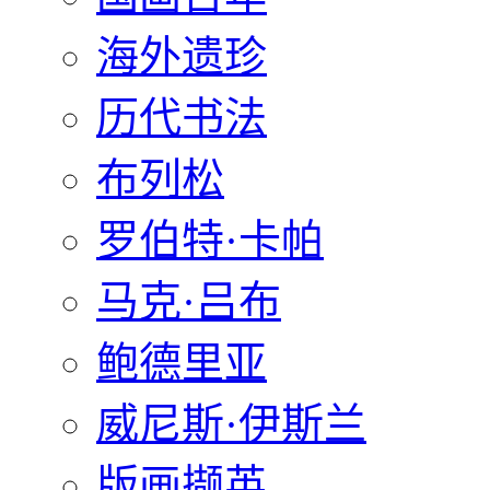
海外遗珍
历代书法
布列松
罗伯特·卡帕
马克·吕布
鲍德里亚
威尼斯·伊斯兰
版画撷英