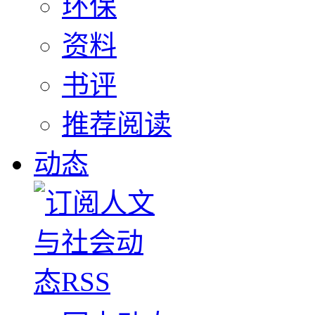
环保
资料
书评
推荐阅读
动态