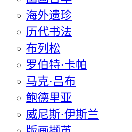
海外遗珍
历代书法
布列松
罗伯特·卡帕
马克·吕布
鲍德里亚
威尼斯·伊斯兰
版画撷英