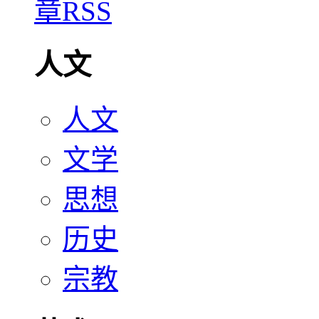
人文
人文
文学
思想
历史
宗教