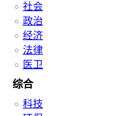
社会
政治
经济
法律
医卫
综合
科技