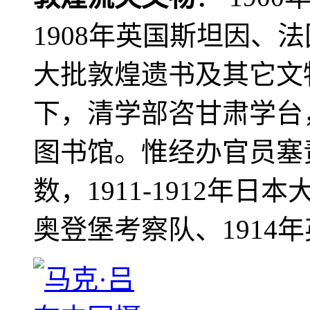
1908年英国斯坦因、
大批敦煌遗书及其它文物
下，清学部咨甘肃学台
图书馆。惟经办官员塞
数，1911-1912年日本
奥登堡考察队、1914