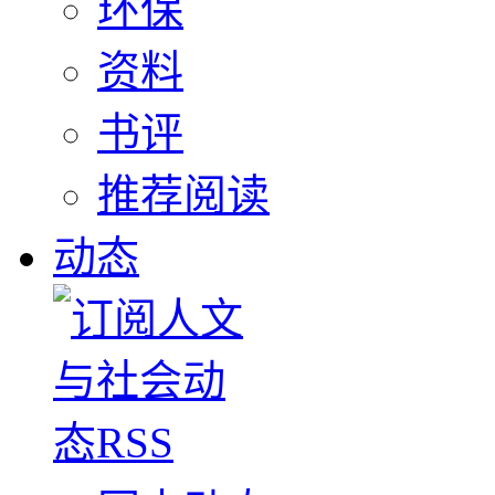
环保
资料
书评
推荐阅读
动态