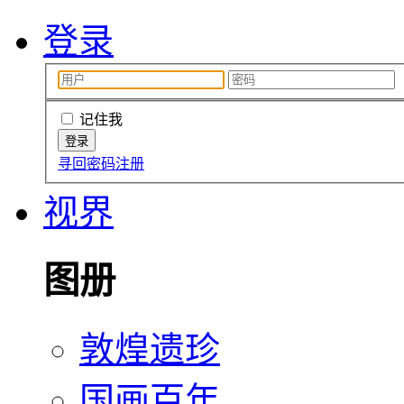
登录
记住我
寻回密码
注册
视界
图册
敦煌遗珍
国画百年