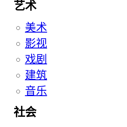
艺术
美术
影视
戏剧
建筑
音乐
社会