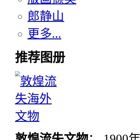
郎静山
更多...
推荐图册
敦煌流失文物
： 190