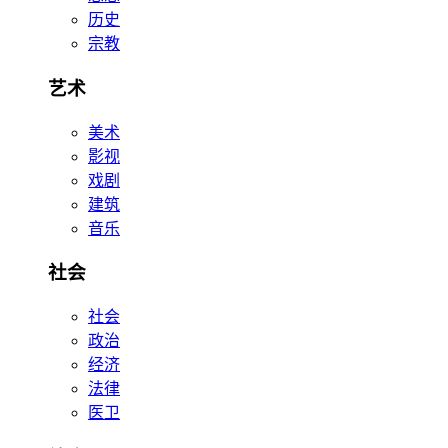
历史
宗教
艺术
美术
影视
戏剧
建筑
音乐
社会
社会
政治
经济
法律
医卫