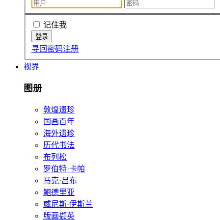
记住我
寻回密码
注册
视界
图册
敦煌遗珍
国画百年
海外遗珍
历代书法
布列松
罗伯特·卡帕
马克·吕布
鲍德里亚
威尼斯·伊斯兰
版画撷英