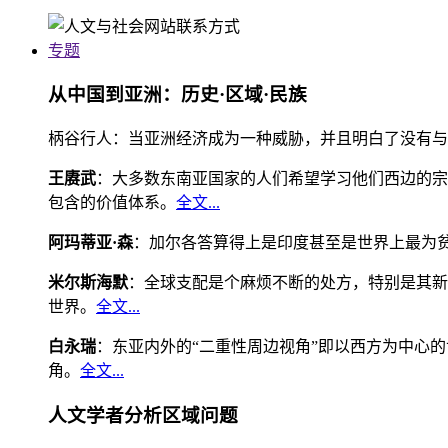
专题
从中国到亚洲：历史·区域·民族
柄谷行人：当亚洲经济成为一种威胁，并且明白了没有与
王赓武
：大多数东南亚国家的人们希望学习他们西边的宗
包含的价值体系。
全文...
阿玛蒂亚·森
：加尔各答算得上是印度甚至是世界上最为
米尔斯海默
：全球支配是个麻烦不断的处方，特别是其新
世界。
全文...
白永瑞
：东亚内外的“二重性周边视角”即以西方为中心
角。
全文...
人文学者分析区域问题