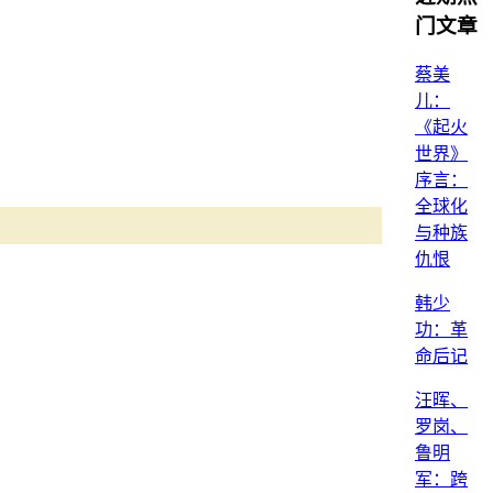
门文章
蔡美
儿：
《起火
世界》
序言：
全球化
与种族
仇恨
韩少
功：革
命后记
汪晖、
罗岗、
鲁明
军：跨