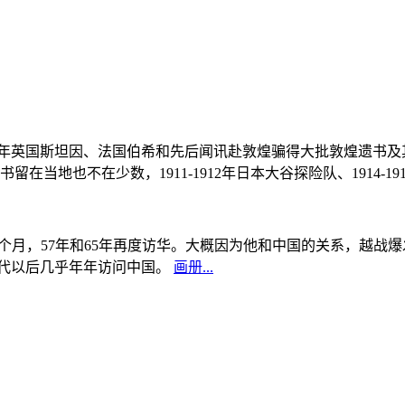
, 1908年英国斯坦因、法国伯希和先后闻讯赴敦煌骗得大批敦煌遗
当地也不在少数，1911-1912年日本大谷探险队、1914-1
中国5个月，57年和65年再度访华。大概因为他和中国的关系，越
0年代以后几乎年年访问中国。
画册...