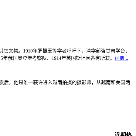
书及其它文物。1910年罗振玉等学者呼吁下，清学部咨甘肃学台，
915年俄国奥登堡考察队、1914年英国斯坦因各有所获。
画册...
战爆发后，他是唯一获许进入越南拍摄的摄影师，从越南和美国两
近期热