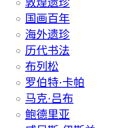
敦煌遗珍
国画百年
海外遗珍
历代书法
布列松
罗伯特·卡帕
马克·吕布
鲍德里亚