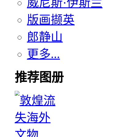
威尼斯·伊斯兰
版画撷英
郎静山
更多...
推荐图册