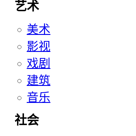
艺术
美术
影视
戏剧
建筑
音乐
社会