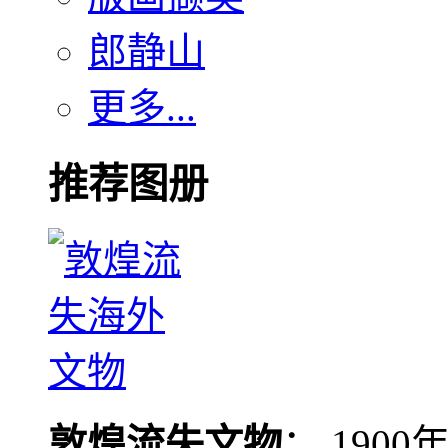
郎静山
更多...
推荐图册
敦煌流失文物
： 190