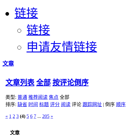
链接
链接
申请友情链接
文章
文章列表
全部
按评论倒序
类型:
普通
推荐阅读
焦点
全部
排序:
缺省
时间
标题
评分
阅读
评论
跟踪网址
|
倒序
顺序
«
1
2
3
(4)
5
6
7
...
205
»
文章