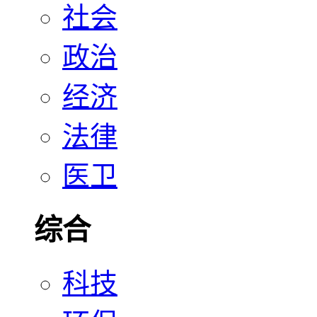
社会
政治
经济
法律
医卫
综合
科技