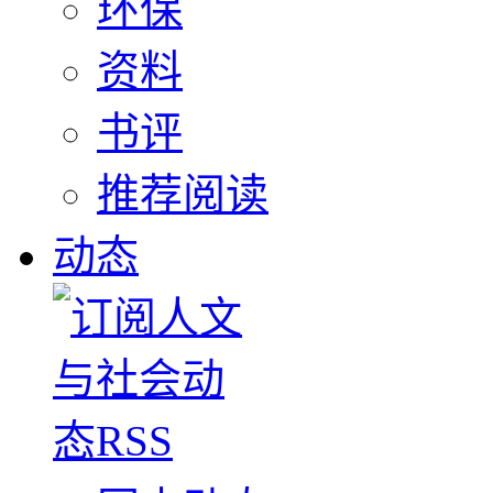
环保
资料
书评
推荐阅读
动态