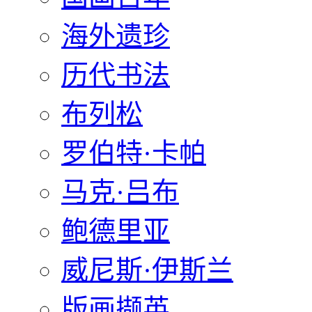
海外遗珍
历代书法
布列松
罗伯特·卡帕
马克·吕布
鲍德里亚
威尼斯·伊斯兰
版画撷英