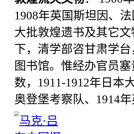
1908年英国斯坦因、
大批敦煌遗书及其它文物
下，清学部咨甘肃学台
图书馆。惟经办官员塞
数，1911-1912年日本
奥登堡考察队、1914