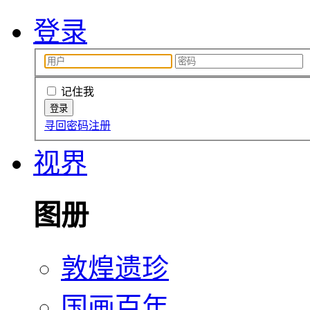
登录
记住我
寻回密码
注册
视界
图册
敦煌遗珍
国画百年