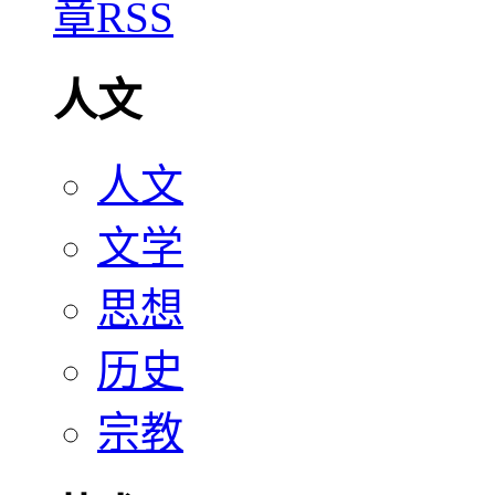
人文
人文
文学
思想
历史
宗教