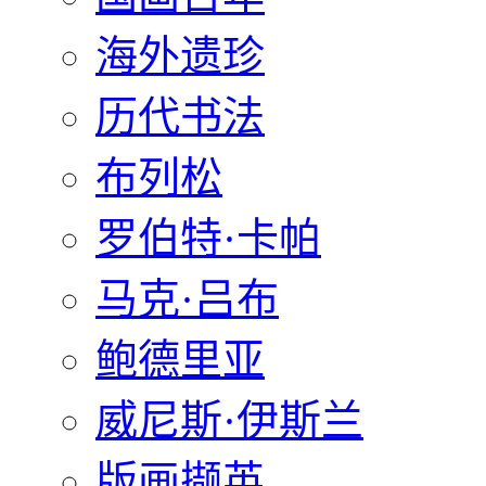
海外遗珍
历代书法
布列松
罗伯特·卡帕
马克·吕布
鲍德里亚
威尼斯·伊斯兰
版画撷英