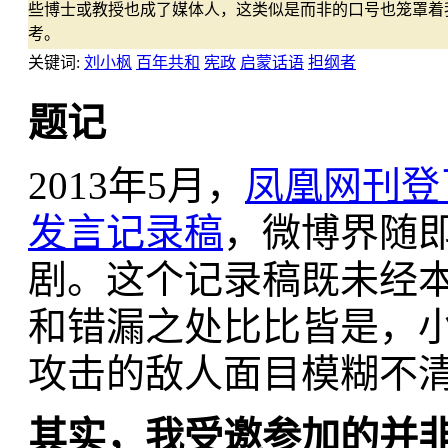
些博士或教授也成了媒体人，这类似是而非的口号也笼罩着
考。
关键词:
刘小枫
百年共和
宪政
启蒙话语
担纲者
题记
2013年5月，
凤凰网刊登
发言记录稿
，微博界随
剧。这个记录稿既未经
和错漏之处比比皆是，
攻击的敌人面目模糊不
其实，我受邀参加的并