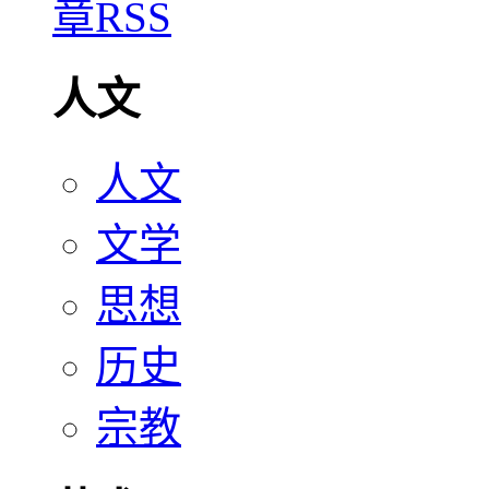
人文
人文
文学
思想
历史
宗教