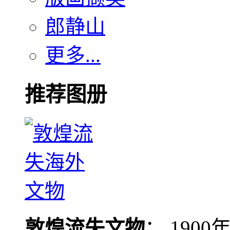
郎静山
更多...
推荐图册
敦煌流失文物
： 190