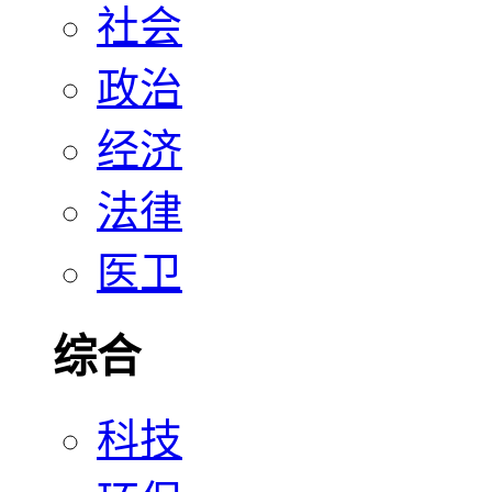
社会
政治
经济
法律
医卫
综合
科技