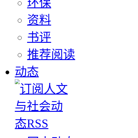
环保
资料
书评
推荐阅读
动态