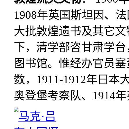
1908年英国斯坦因、
大批敦煌遗书及其它文物
下，清学部咨甘肃学台
图书馆。惟经办官员塞
数，1911-1912年日本
奥登堡考察队、1914