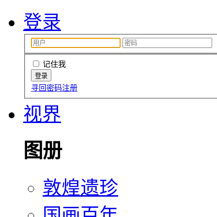
登录
记住我
寻回密码
注册
视界
图册
敦煌遗珍
国画百年