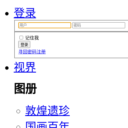
登录
记住我
寻回密码
注册
视界
图册
敦煌遗珍
国画百年