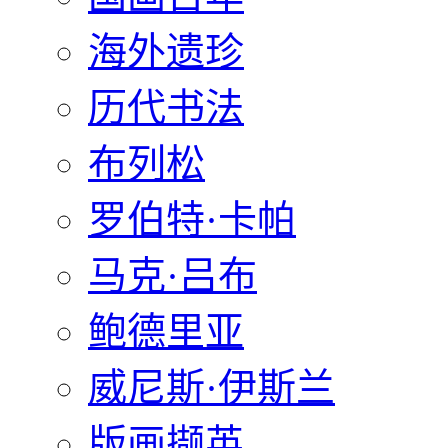
海外遗珍
历代书法
布列松
罗伯特·卡帕
马克·吕布
鲍德里亚
威尼斯·伊斯兰
版画撷英