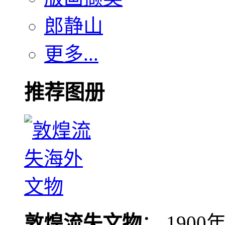
郎静山
更多...
推荐图册
敦煌流失文物
： 190