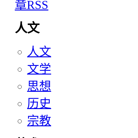
人文
人文
文学
思想
历史
宗教