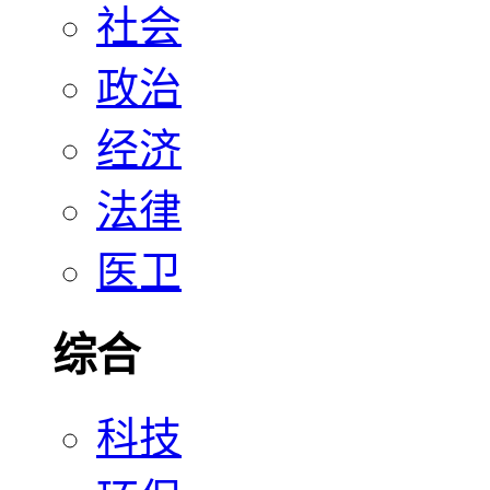
社会
政治
经济
法律
医卫
综合
科技