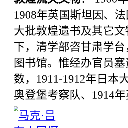
1908年英国斯坦因、
大批敦煌遗书及其它文物
下，清学部咨甘肃学台
图书馆。惟经办官员塞
数，1911-1912年日本
奥登堡考察队、1914