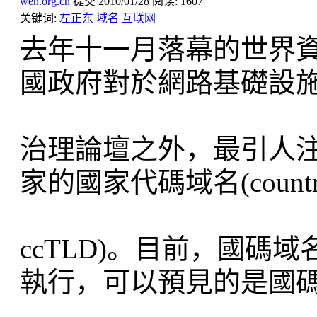
wen.org.cn
提交
2010/01/28
阅读:
1607
关键词:
左正东
域名
互联网
去年十一月落幕的世界資
國政府對於網路基礎設
治理論壇之外，最引人
家的國家代碼域名(country cod
ccTLD)。目前，國
執行，可以預見的是國