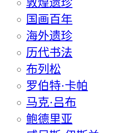
敦煌遗珍
国画百年
海外遗珍
历代书法
布列松
罗伯特·卡帕
马克·吕布
鲍德里亚