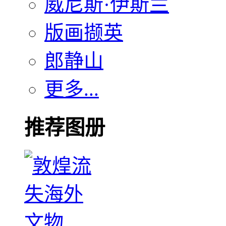
威尼斯·伊斯兰
版画撷英
郎静山
更多...
推荐图册