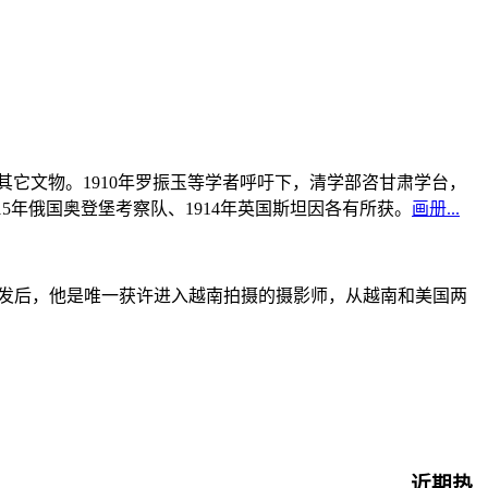
书及其它文物。1910年罗振玉等学者呼吁下，清学部咨甘肃学台，
915年俄国奥登堡考察队、1914年英国斯坦因各有所获。
画册...
战爆发后，他是唯一获许进入越南拍摄的摄影师，从越南和美国两
近期热