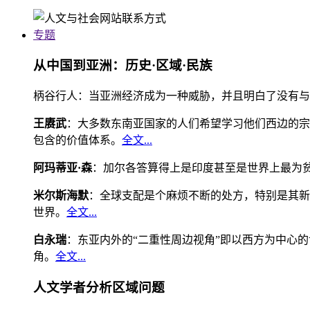
专题
从中国到亚洲：历史·区域·民族
柄谷行人：当亚洲经济成为一种威胁，并且明白了没有与
王赓武
：大多数东南亚国家的人们希望学习他们西边的宗
包含的价值体系。
全文...
阿玛蒂亚·森
：加尔各答算得上是印度甚至是世界上最为
米尔斯海默
：全球支配是个麻烦不断的处方，特别是其新
世界。
全文...
白永瑞
：东亚内外的“二重性周边视角”即以西方为中心
角。
全文...
人文学者分析区域问题