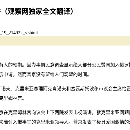
讲（观察网独家全文翻译）
9_214922_s.shtml
有人的预期。因为事前民意调查显示绝大部分公民赞同加入俄罗
俄申请。然而普京没有留给人们观望的时间。
坦丁诺夫、克里米亚总理阿克肖诺夫和塞瓦斯托波尔市议会主席恰
克里姆林宫。
，普京在克里姆林宫向议会上下两院发表电视演讲，就克里米亚问
来商讨入俄事宜的克里米亚领导人。普京发表了极具爱国激情的