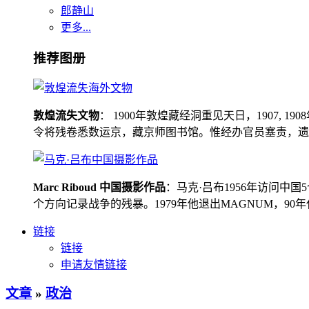
郎静山
更多...
推荐图册
敦煌流失文物
： 1900年敦煌藏经洞重见天日，1907
令将残卷悉数运京，藏京师图书馆。惟经办官员塞责，遗书留在
Marc Riboud 中国摄影作品
：马克·吕布1956年访问
个方向记录战争的残暴。1979年他退出MAGNUM，9
链接
链接
申请友情链接
文章
»
政治