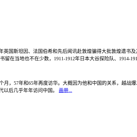
, 1908年英国斯坦因、法国伯希和先后闻讯赴敦煌骗得大批敦煌遗
当地也不在少数，1911-1912年日本大谷探险队、1914-1
中国5个月，57年和65年再度访华。大概因为他和中国的关系，越
0年代以后几乎年年访问中国。
画册...