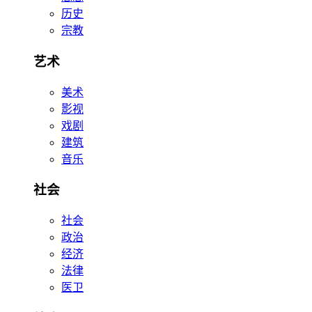
历史
宗教
艺术
美术
影视
戏剧
建筑
音乐
社会
社会
政治
经济
法律
医卫