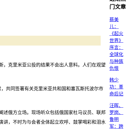
门文章
蔡美
儿：
《起火
世界》
序言：
全球化
与种族
斯，克里米亚公投的结果不会出人意料。人们在观望
仇恨
韩少
功：革
雷，共同签署有关克里米亚共和国和塞瓦斯托波尔市
命后记
汪晖、
罗岗、
题阐述俄方立场。现场听众包括俄国家杜马议员、联邦
鲁明
演讲，不时为与会者全体起立欢呼、鼓掌喝彩和泪水
军：跨