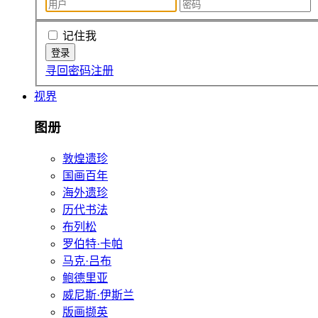
记住我
寻回密码
注册
视界
图册
敦煌遗珍
国画百年
海外遗珍
历代书法
布列松
罗伯特·卡帕
马克·吕布
鲍德里亚
威尼斯·伊斯兰
版画撷英