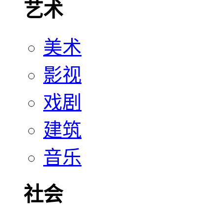
艺术
美术
影视
戏剧
建筑
音乐
社会