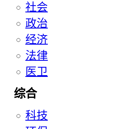
社会
政治
经济
法律
医卫
综合
科技