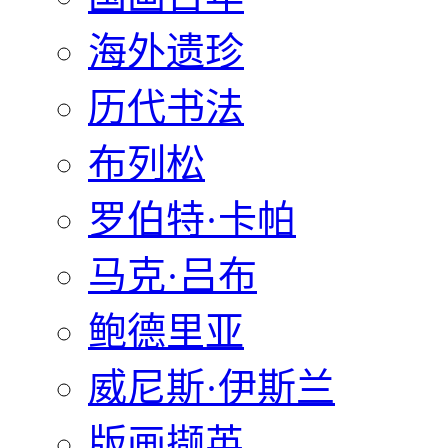
海外遗珍
历代书法
布列松
罗伯特·卡帕
马克·吕布
鲍德里亚
威尼斯·伊斯兰
版画撷英