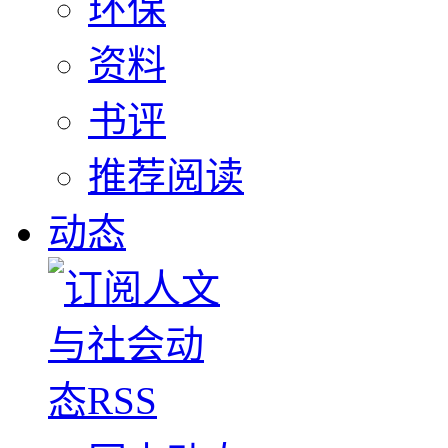
环保
资料
书评
推荐阅读
动态