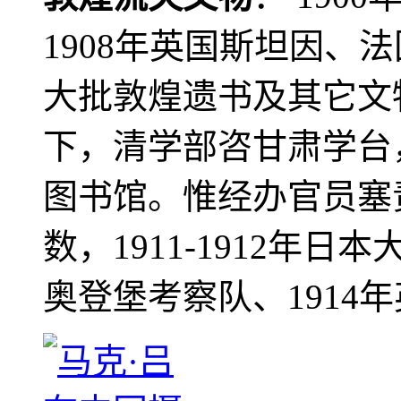
1908年英国斯坦因、
大批敦煌遗书及其它文物
下，清学部咨甘肃学台
图书馆。惟经办官员塞
数，1911-1912年日本
奥登堡考察队、1914