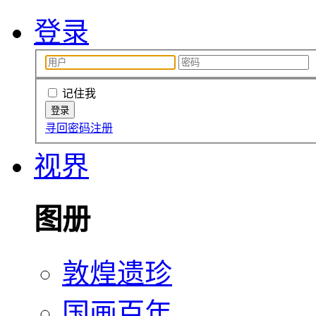
登录
记住我
寻回密码
注册
视界
图册
敦煌遗珍
国画百年