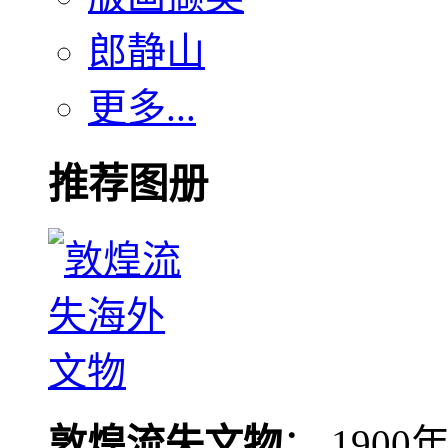
郎静山
更多...
推荐图册
敦煌流失文物
： 190