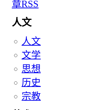
人文
人文
文学
思想
历史
宗教