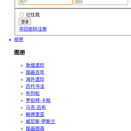
记住我
寻回密码
注册
视界
图册
敦煌遗珍
国画百年
海外遗珍
历代书法
布列松
罗伯特·卡帕
马克·吕布
鲍德里亚
威尼斯·伊斯兰
版画撷英