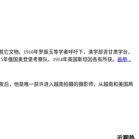
书及其它文物。1910年罗振玉等学者呼吁下，清学部咨甘肃学台，
915年俄国奥登堡考察队、1914年英国斯坦因各有所获。
画册...
战爆发后，他是唯一获许进入越南拍摄的摄影师，从越南和美国两
近期热