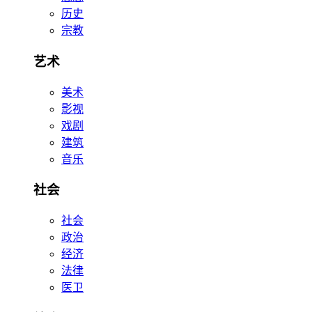
历史
宗教
艺术
美术
影视
戏剧
建筑
音乐
社会
社会
政治
经济
法律
医卫