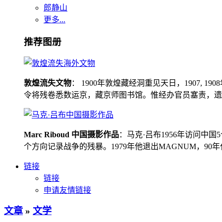
郎静山
更多...
推荐图册
敦煌流失文物
： 1900年敦煌藏经洞重见天日，1907
令将残卷悉数运京，藏京师图书馆。惟经办官员塞责，遗书留在
Marc Riboud 中国摄影作品
：马克·吕布1956年访问
个方向记录战争的残暴。1979年他退出MAGNUM，9
链接
链接
申请友情链接
文章
»
文学