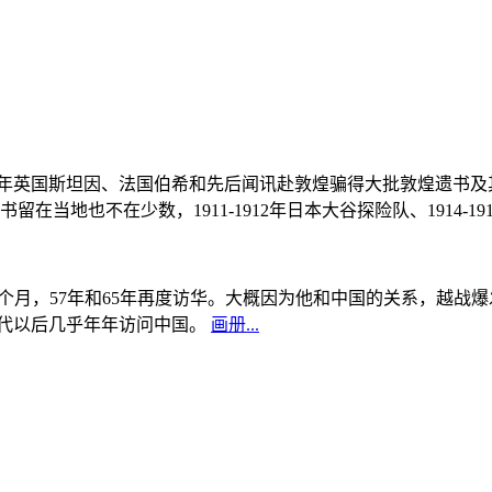
, 1908年英国斯坦因、法国伯希和先后闻讯赴敦煌骗得大批敦煌遗
当地也不在少数，1911-1912年日本大谷探险队、1914-1
中国5个月，57年和65年再度访华。大概因为他和中国的关系，越
0年代以后几乎年年访问中国。
画册...