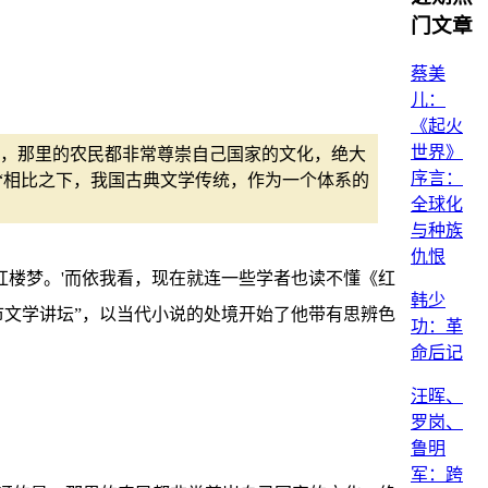
门文章
蔡美
儿：
《起火
世界》
，那里的农民都非常尊崇自己国家的文化，绝大
序言：
“相比之下，我国古典文学传统，作为一个体系的
全球化
与种族
仇恨
红楼梦。'而依我看，现在就连一些学者也读不懂《红
韩少
市文学讲坛”，以当代小说的处境开始了他带有思辨色
功：革
命后记
汪晖、
罗岗、
鲁明
军：跨