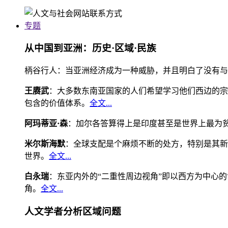
专题
从中国到亚洲：历史·区域·民族
柄谷行人：当亚洲经济成为一种威胁，并且明白了没有与
王赓武
：大多数东南亚国家的人们希望学习他们西边的宗
包含的价值体系。
全文...
阿玛蒂亚·森
：加尔各答算得上是印度甚至是世界上最为
米尔斯海默
：全球支配是个麻烦不断的处方，特别是其新
世界。
全文...
白永瑞
：东亚内外的“二重性周边视角”即以西方为中心
角。
全文...
人文学者分析区域问题