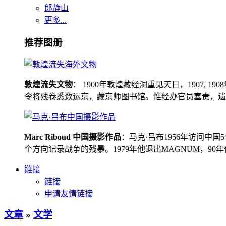
郎静山
更多...
推荐图册
敦煌流失文物
： 1900年敦煌藏经洞重见天日，1907
令将残卷悉数运京，藏京师图书馆。惟经办官员塞责，遗书留在
Marc Riboud 中国摄影作品
：马克·吕布1956年访问
个方向记录战争的残暴。1979年他退出MAGNUM，9
链接
链接
申请友情链接
文章
»
文学