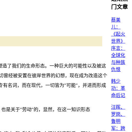
门文章
蔡美
儿：
《起火
世界》
序言：
全球化
与种族
新塑造了我们的生命形态。一种巨大的可能性以及被这
仇恨
切曾经被安置在彼岸世界的幻想，现在成为改造这个
韩少
专有名词，而在现代，一切皆为"可能"，并进而形成
功：革
命后记
汪晖、
，也是关于"劳动"的，显然，在这一知识形态
罗岗、
鲁明
军：跨