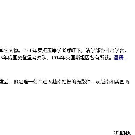
书及其它文物。1910年罗振玉等学者呼吁下，清学部咨甘肃学台，
915年俄国奥登堡考察队、1914年英国斯坦因各有所获。
画册...
战爆发后，他是唯一获许进入越南拍摄的摄影师，从越南和美国两
近期热