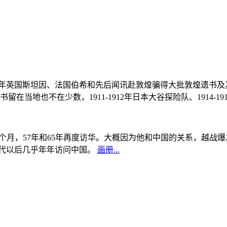
, 1908年英国斯坦因、法国伯希和先后闻讯赴敦煌骗得大批敦煌遗
当地也不在少数，1911-1912年日本大谷探险队、1914-1
中国5个月，57年和65年再度访华。大概因为他和中国的关系，越
0年代以后几乎年年访问中国。
画册...