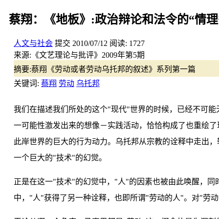
蔡翔：《地板》:政治辩论和法令的“情理”
人文与社会
提交
2010/07/12
阅读:
1727
来源:
《文艺理论与批评》2009年第5期
摘要:
蔡翔《劳动或者劳动乌托邦的叙述》系列第一篇
关键词:
蔡翔
劳动
乌托邦
我们在描述我们所处的这个"现代"世界的时候，已经不可能
一可能性激发出来的想像－实践活动，恰恰构成了也重绘了
此岸世界的巨大的行为动力。乌托邦从宗教的诠释中走出，转
一个巨大的"技术"的幻觉。
正是在这一"技术"的幻觉中，"人"的因素也被由此唤醒，同
中，"人"获得了另一种诠释，也即所谓"劳动的人"。对"劳