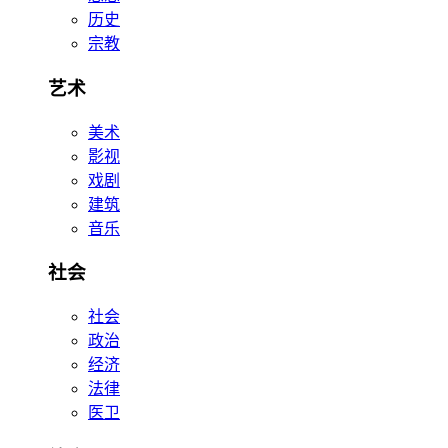
历史
宗教
艺术
美术
影视
戏剧
建筑
音乐
社会
社会
政治
经济
法律
医卫