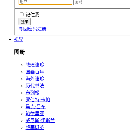
记住我
寻回密码
注册
视界
图册
敦煌遗珍
国画百年
海外遗珍
历代书法
布列松
罗伯特·卡帕
马克·吕布
鲍德里亚
威尼斯·伊斯兰
版画撷英