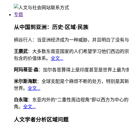
专题
从中国到亚洲：历史·区域·民族
柄谷行人：当亚洲经济成为一种威胁，并且明白了没有与
王赓武
：大多数东南亚国家的人们希望学习他们西边的宗
包含的价值体系。
全文...
阿玛蒂亚·森
：加尔各答算得上是印度甚至是世界上最为
米尔斯海默
：全球支配是个麻烦不断的处方，特别是其新
世界。
全文...
白永瑞
：东亚内外的“二重性周边视角”即以西方为中心
角。
全文...
人文学者分析区域问题