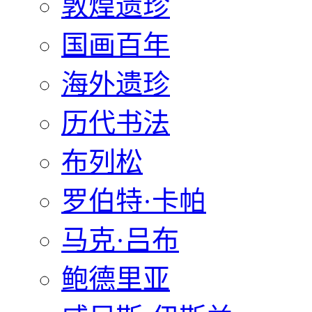
敦煌遗珍
国画百年
海外遗珍
历代书法
布列松
罗伯特·卡帕
马克·吕布
鲍德里亚