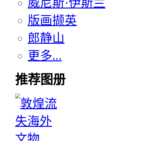
威尼斯·伊斯兰
版画撷英
郎静山
更多...
推荐图册