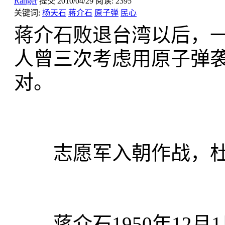
Ranger
提交
2010/04/29
阅读:
2395
关键词:
杨天石
蒋介石
原子弹
民心
蒋介石败退台湾以后，
人曾三次考虑用原子弹
对。
志愿军入朝作战，杜
蒋介石1950年12月