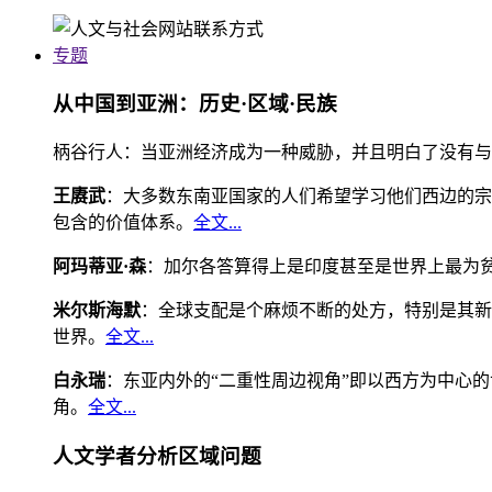
专题
从中国到亚洲：历史·区域·民族
柄谷行人：当亚洲经济成为一种威胁，并且明白了没有与
王赓武
：大多数东南亚国家的人们希望学习他们西边的宗
包含的价值体系。
全文...
阿玛蒂亚·森
：加尔各答算得上是印度甚至是世界上最为
米尔斯海默
：全球支配是个麻烦不断的处方，特别是其新
世界。
全文...
白永瑞
：东亚内外的“二重性周边视角”即以西方为中心
角。
全文...
人文学者分析区域问题