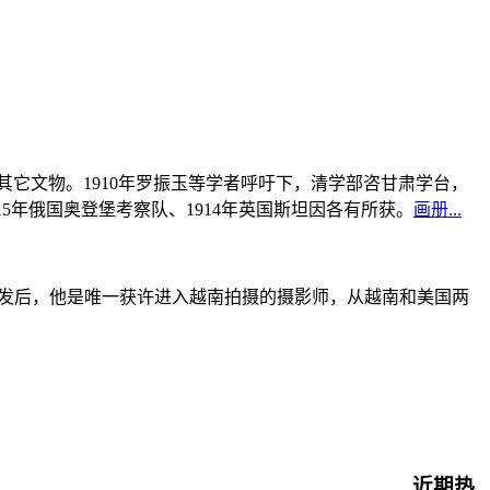
书及其它文物。1910年罗振玉等学者呼吁下，清学部咨甘肃学台，
915年俄国奥登堡考察队、1914年英国斯坦因各有所获。
画册...
战爆发后，他是唯一获许进入越南拍摄的摄影师，从越南和美国两
近期热