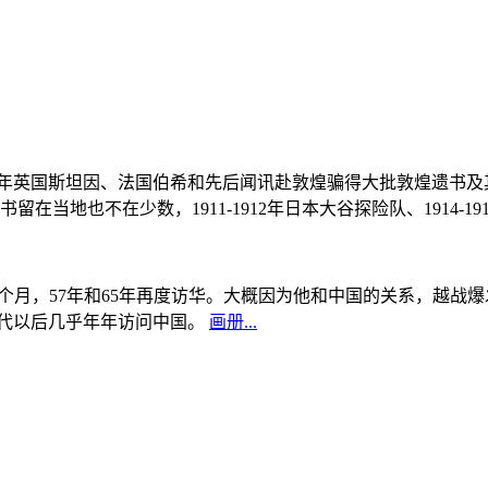
, 1908年英国斯坦因、法国伯希和先后闻讯赴敦煌骗得大批敦煌遗
当地也不在少数，1911-1912年日本大谷探险队、1914-1
中国5个月，57年和65年再度访华。大概因为他和中国的关系，越
0年代以后几乎年年访问中国。
画册...