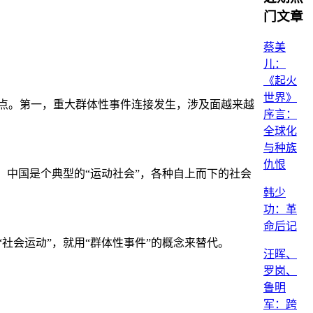
门文章
蔡美
儿：
《起火
世界》
点。第一，重大群体性事件连接发生，涉及面越来越
序言：
全球化
与种族
仇恨
中国是个典型的“运动社会”，各种自上而下的社会
韩少
功：革
命后记
会运动”，就用“群体性事件”的概念来替代。
汪晖、
罗岗、
鲁明
军：跨