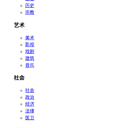
历史
宗教
艺术
美术
影视
戏剧
建筑
音乐
社会
社会
政治
经济
法律
医卫