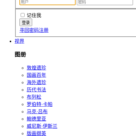
记住我
寻回密码
注册
视界
图册
敦煌遗珍
国画百年
海外遗珍
历代书法
布列松
罗伯特·卡帕
马克·吕布
鲍德里亚
威尼斯·伊斯兰
版画撷英