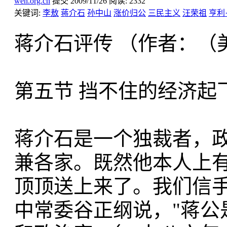
wen.org.cn
提交
2009/11/26
阅读:
2332
关键词:
李敖
蒋介石
孙中山
涨价归公
三民主义
汪荣祖
亨利
蒋介石评传 （作者：（
第五节 挡不住的经济起
蒋介石是一个独裁者，
兼各家。既然他本人上
顶顶送上来了。我们信
中常委谷正纲说，"蒋公