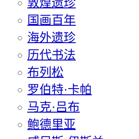
敦煌遗珍
国画百年
海外遗珍
历代书法
布列松
罗伯特·卡帕
马克·吕布
鲍德里亚