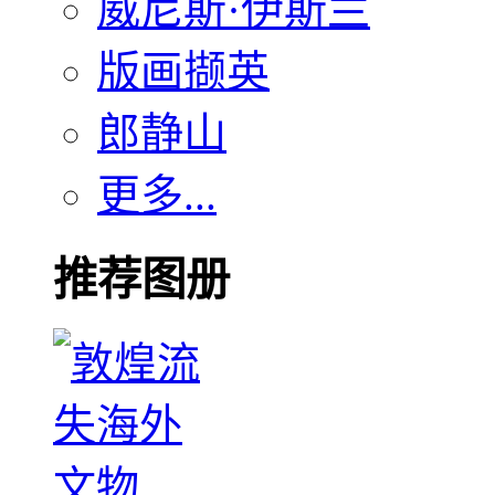
威尼斯·伊斯兰
版画撷英
郎静山
更多...
推荐图册