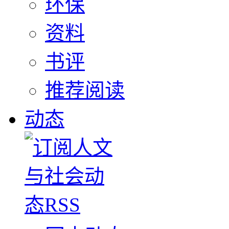
环保
资料
书评
推荐阅读
动态