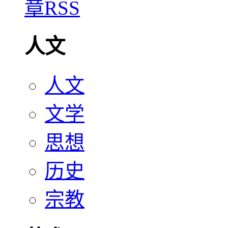
人文
人文
文学
思想
历史
宗教