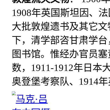
1908年英国斯坦因、
大批敦煌遗书及其它文物
下，清学部咨甘肃学台
图书馆。惟经办官员塞
数，1911-1912年日本
奥登堡考察队、1914