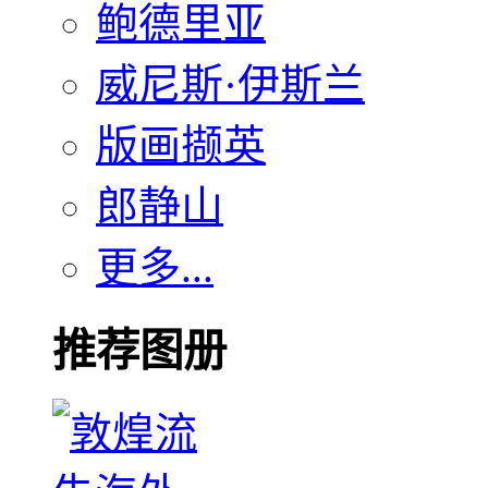
鲍德里亚
威尼斯·伊斯兰
版画撷英
郎静山
更多...
推荐图册