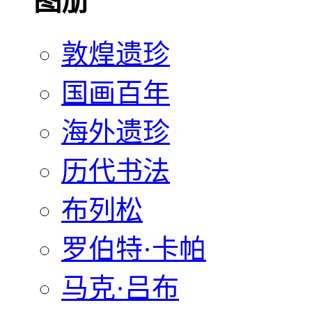
图册
敦煌遗珍
国画百年
海外遗珍
历代书法
布列松
罗伯特·卡帕
马克·吕布