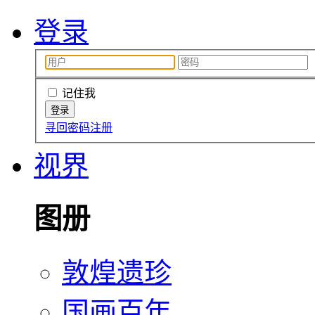
登录
记住我
寻回密码
注册
视界
图册
敦煌遗珍
国画百年