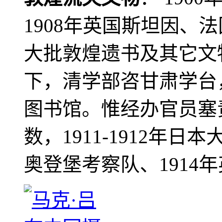
1908年英国斯坦因、
大批敦煌遗书及其它文物
下，清学部咨甘肃学台
图书馆。惟经办官员塞
数，1911-1912年日本
奥登堡考察队、1914