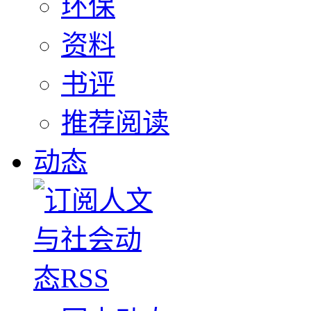
环保
资料
书评
推荐阅读
动态