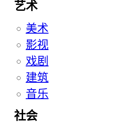
艺术
美术
影视
戏剧
建筑
音乐
社会