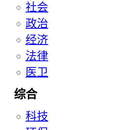
社会
政治
经济
法律
医卫
综合
科技