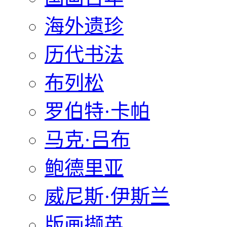
海外遗珍
历代书法
布列松
罗伯特·卡帕
马克·吕布
鲍德里亚
威尼斯·伊斯兰
版画撷英