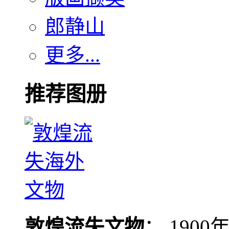
郎静山
更多...
推荐图册
敦煌流失文物
： 190