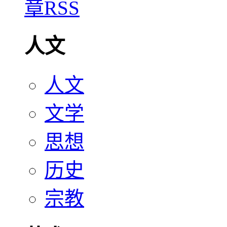
人文
人文
文学
思想
历史
宗教