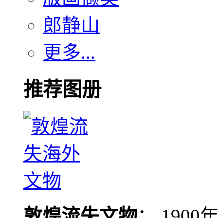
郎静山
更多...
推荐图册
敦煌流失文物
： 190