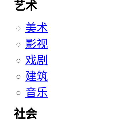
艺术
美术
影视
戏剧
建筑
音乐
社会