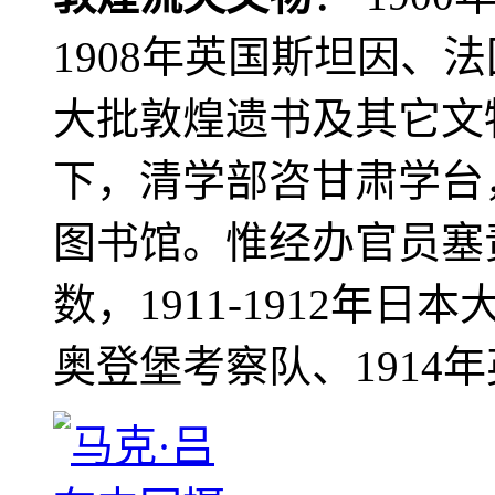
1908年英国斯坦因、
大批敦煌遗书及其它文物
下，清学部咨甘肃学台
图书馆。惟经办官员塞
数，1911-1912年日本
奥登堡考察队、1914