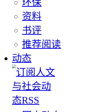
环保
资料
书评
推荐阅读
动态