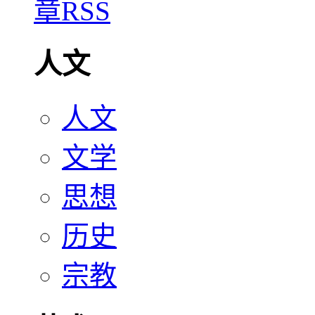
人文
人文
文学
思想
历史
宗教