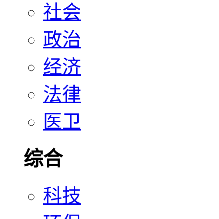
社会
政治
经济
法律
医卫
综合
科技