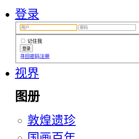
登录
记住我
寻回密码
注册
视界
图册
敦煌遗珍
国画百年