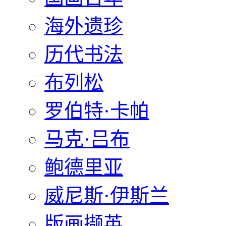
海外遗珍
历代书法
布列松
罗伯特·卡帕
马克·吕布
鲍德里亚
威尼斯·伊斯兰
版画撷英