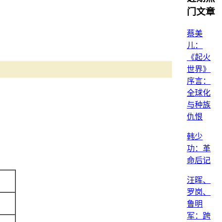
门文章
蔡美
儿：
《起火
世界》
序言：
全球化
与种族
仇恨
韩少
功：革
命后记
汪晖、
罗岗、
鲁明
军：跨