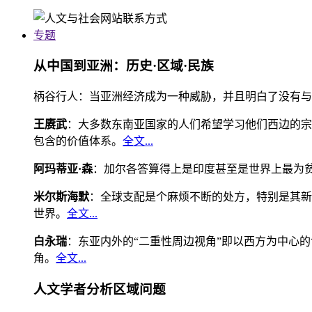
专题
从中国到亚洲：历史·区域·民族
柄谷行人：当亚洲经济成为一种威胁，并且明白了没有与
王赓武
：大多数东南亚国家的人们希望学习他们西边的宗
包含的价值体系。
全文...
阿玛蒂亚·森
：加尔各答算得上是印度甚至是世界上最为
米尔斯海默
：全球支配是个麻烦不断的处方，特别是其新
世界。
全文...
白永瑞
：东亚内外的“二重性周边视角”即以西方为中心
角。
全文...
人文学者分析区域问题