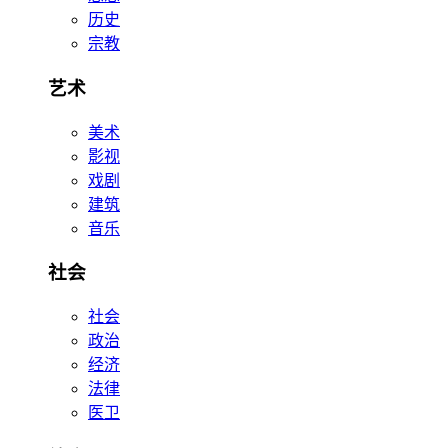
历史
宗教
艺术
美术
影视
戏剧
建筑
音乐
社会
社会
政治
经济
法律
医卫