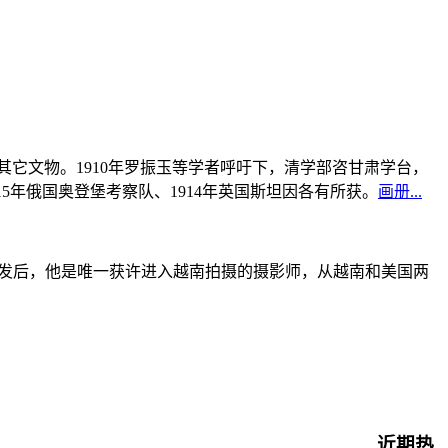
书及其它文物。1910年罗振玉等学者呼吁下，清学部咨甘肃学台，
915年俄国奥登堡考察队、1914年英国斯坦因各有所获。
画册...
战爆发后，他是唯一获许进入越南拍摄的摄影师，从越南和美国两
近期热