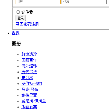
记住我
寻回密码
注册
视界
图册
敦煌遗珍
国画百年
海外遗珍
历代书法
布列松
罗伯特·卡帕
马克·吕布
鲍德里亚
威尼斯·伊斯兰
版画撷英