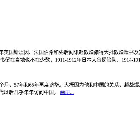
, 1908年英国斯坦因、法国伯希和先后闻讯赴敦煌骗得大批敦煌遗
当地也不在少数，1911-1912年日本大谷探险队、1914-1
中国5个月，57年和65年再度访华。大概因为他和中国的关系，越
0年代以后几乎年年访问中国。
画册...