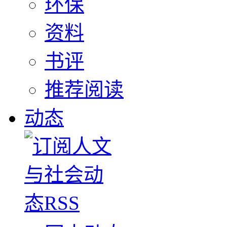
环保
资料
书评
推荐阅读
动态