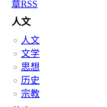
人文
人文
文学
思想
历史
宗教