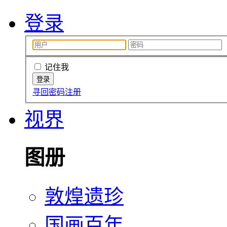
登录
记住我
寻回密码
注册
视界
图册
敦煌遗珍
国画百年