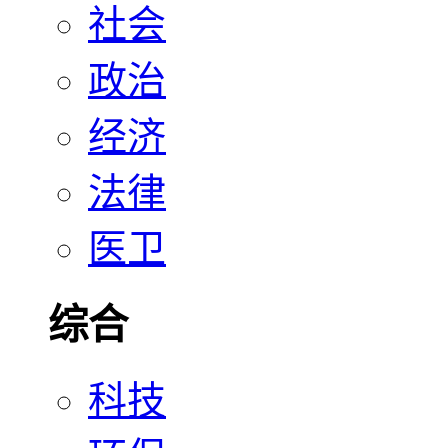
社会
政治
经济
法律
医卫
综合
科技