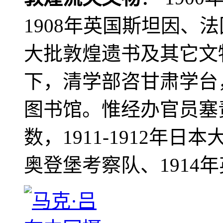
1908年英国斯坦因、
大批敦煌遗书及其它文物
下，清学部咨甘肃学台
图书馆。惟经办官员塞
数，1911-1912年日本
奥登堡考察队、1914