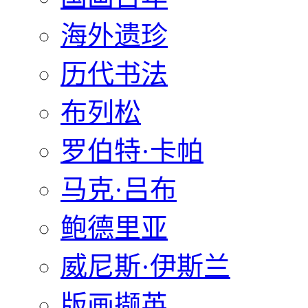
海外遗珍
历代书法
布列松
罗伯特·卡帕
马克·吕布
鲍德里亚
威尼斯·伊斯兰
版画撷英