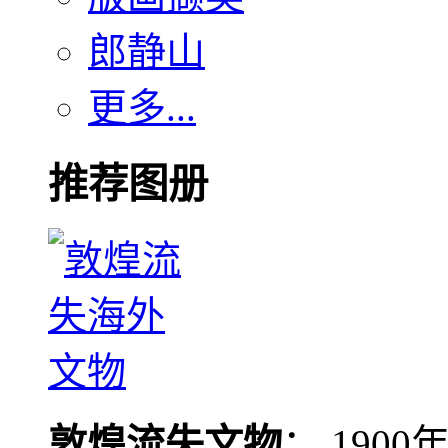
郎静山
更多...
推荐图册
敦煌流失文物
： 190