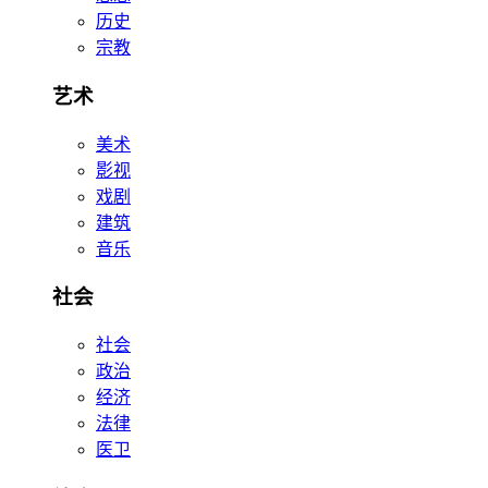
历史
宗教
艺术
美术
影视
戏剧
建筑
音乐
社会
社会
政治
经济
法律
医卫