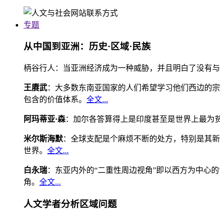
专题
从中国到亚洲：历史·区域·民族
柄谷行人：当亚洲经济成为一种威胁，并且明白了没有与
王赓武
：大多数东南亚国家的人们希望学习他们西边的宗
包含的价值体系。
全文...
阿玛蒂亚·森
：加尔各答算得上是印度甚至是世界上最为
米尔斯海默
：全球支配是个麻烦不断的处方，特别是其新
世界。
全文...
白永瑞
：东亚内外的“二重性周边视角”即以西方为中心
角。
全文...
人文学者分析区域问题