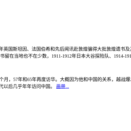
, 1908年英国斯坦因、法国伯希和先后闻讯赴敦煌骗得大批敦煌遗
当地也不在少数，1911-1912年日本大谷探险队、1914-1
中国5个月，57年和65年再度访华。大概因为他和中国的关系，越
0年代以后几乎年年访问中国。
画册...