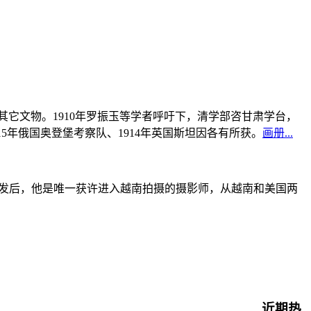
书及其它文物。1910年罗振玉等学者呼吁下，清学部咨甘肃学台，
915年俄国奥登堡考察队、1914年英国斯坦因各有所获。
画册...
战爆发后，他是唯一获许进入越南拍摄的摄影师，从越南和美国两
近期热