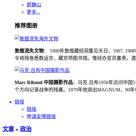
郎静山
更多...
推荐图册
敦煌流失文物
： 1900年敦煌藏经洞重见天日，1907
令将残卷悉数运京，藏京师图书馆。惟经办官员塞责，遗书留在
Marc Riboud 中国摄影作品
：马克·吕布1956年访问
个方向记录战争的残暴。1979年他退出MAGNUM，9
链接
链接
申请友情链接
文章
»
政治