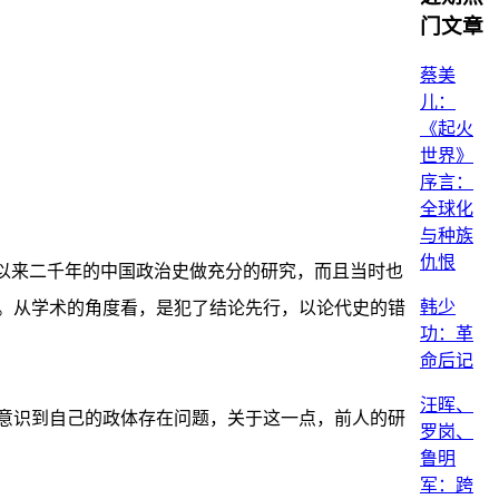
门文章
蔡美
儿：
《起火
世界》
序言：
全球化
与种族
仇恨
以来二千年的中国政治史做充分的研究，而且当时也
韩少
。从学术的角度看，是犯了结论先行，以论代史的错
功：革
命后记
汪晖、
意识到自己的政体存在问题，关于这一点，前人的研
罗岗、
鲁明
军：跨