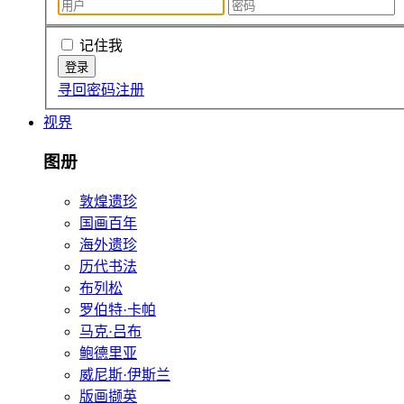
记住我
寻回密码
注册
视界
图册
敦煌遗珍
国画百年
海外遗珍
历代书法
布列松
罗伯特·卡帕
马克·吕布
鲍德里亚
威尼斯·伊斯兰
版画撷英