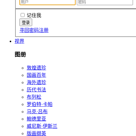
记住我
寻回密码
注册
视界
图册
敦煌遗珍
国画百年
海外遗珍
历代书法
布列松
罗伯特·卡帕
马克·吕布
鲍德里亚
威尼斯·伊斯兰
版画撷英