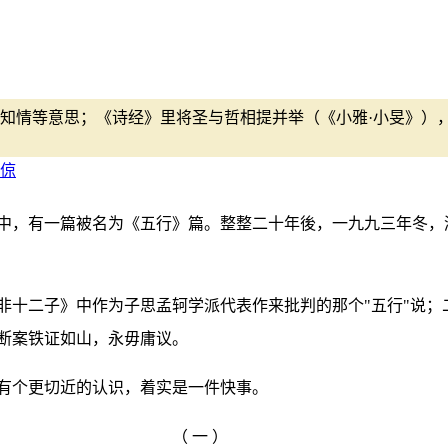
知情等意思；《诗经》里将圣与哲相提并举（《小雅·小旻》）
倞
中，有一篇被名为《五行》篇。整整二十年後，一九九三年冬，
非十二子》中作为子思孟轲学派代表作来批判的那个"五行"说；
断案铁证如山，永毋庸议。
有个更切近的认识，着实是一件快事。
（ 一 ）