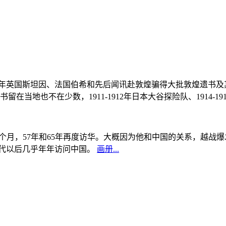
, 1908年英国斯坦因、法国伯希和先后闻讯赴敦煌骗得大批敦煌遗
当地也不在少数，1911-1912年日本大谷探险队、1914-1
中国5个月，57年和65年再度访华。大概因为他和中国的关系，越
0年代以后几乎年年访问中国。
画册...