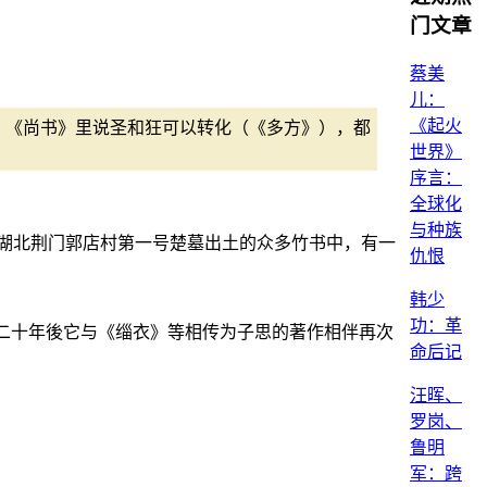
门文章
蔡美
儿：
《起火
，《尚书》里说圣和狂可以转化（《多方》），都
世界》
序言：
全球化
与种族
湖北荆门郭店村第一号楚墓出土的众多竹书中，有一
仇恨
韩少
功：革
二十年後它与《缁衣》等相传为子思的著作相伴再次
命后记
汪晖、
罗岗、
鲁明
军：跨