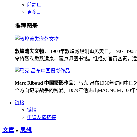
郎静山
更多...
推荐图册
敦煌流失文物
： 1900年敦煌藏经洞重见天日，1907
令将残卷悉数运京，藏京师图书馆。惟经办官员塞责，遗书留在
Marc Riboud 中国摄影作品
：马克·吕布1956年访问
个方向记录战争的残暴。1979年他退出MAGNUM，9
链接
链接
申请友情链接
文章
»
思想