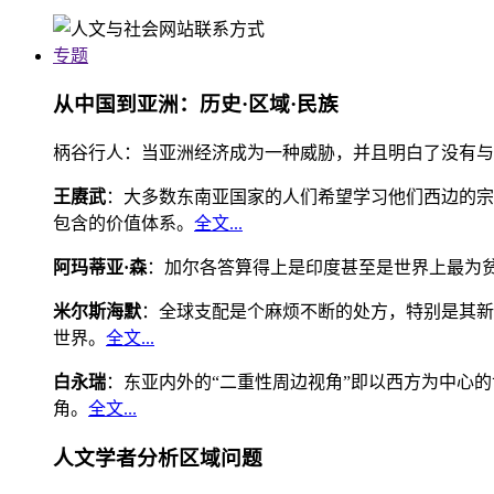
专题
从中国到亚洲：历史·区域·民族
柄谷行人：当亚洲经济成为一种威胁，并且明白了没有与
王赓武
：大多数东南亚国家的人们希望学习他们西边的宗
包含的价值体系。
全文...
阿玛蒂亚·森
：加尔各答算得上是印度甚至是世界上最为
米尔斯海默
：全球支配是个麻烦不断的处方，特别是其新
世界。
全文...
白永瑞
：东亚内外的“二重性周边视角”即以西方为中心
角。
全文...
人文学者分析区域问题