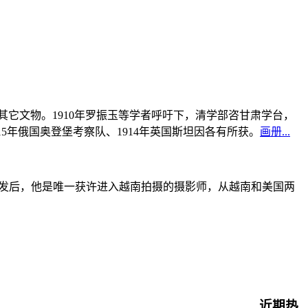
书及其它文物。1910年罗振玉等学者呼吁下，清学部咨甘肃学台，
915年俄国奥登堡考察队、1914年英国斯坦因各有所获。
画册...
战爆发后，他是唯一获许进入越南拍摄的摄影师，从越南和美国两
近期热