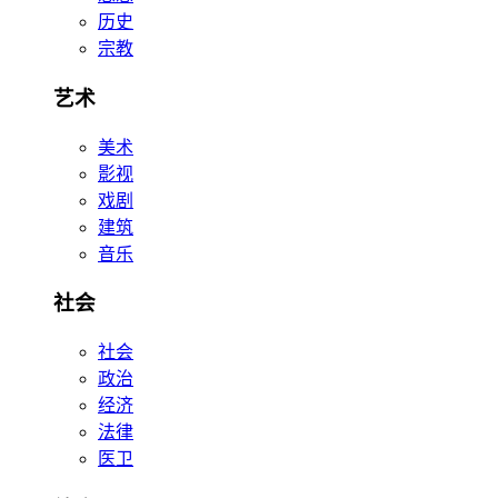
历史
宗教
艺术
美术
影视
戏剧
建筑
音乐
社会
社会
政治
经济
法律
医卫