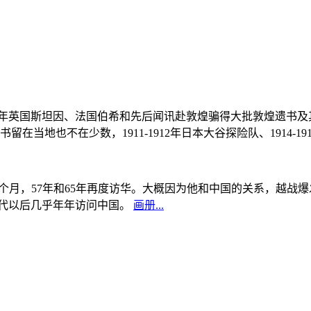
, 1908年英国斯坦因、法国伯希和先后闻讯赴敦煌骗得大批敦煌遗
当地也不在少数，1911-1912年日本大谷探险队、1914-1
中国5个月，57年和65年再度访华。大概因为他和中国的关系，越
0年代以后几乎年年访问中国。
画册...