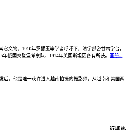
书及其它文物。1910年罗振玉等学者呼吁下，清学部咨甘肃学台，
915年俄国奥登堡考察队、1914年英国斯坦因各有所获。
画册...
战爆发后，他是唯一获许进入越南拍摄的摄影师，从越南和美国两
近期热