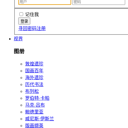
记住我
寻回密码
注册
视界
图册
敦煌遗珍
国画百年
海外遗珍
历代书法
布列松
罗伯特·卡帕
马克·吕布
鲍德里亚
威尼斯·伊斯兰
版画撷英