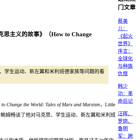
门文章
蔡美
儿：
的故事》（How to Change
《起火
世界》
序言：
全球化
与种族
马克思、学生运动、新左翼和米利班德家族等问题的看
仇恨
韩少
功：革
命后记
to Change the World: Tales of Marx and Marxism
，Little
汪晖、
之际，霍布斯鲍姆畅谈了他对马克思、学生运动、新左翼和米利班
罗岗、
鲁明
军：跨