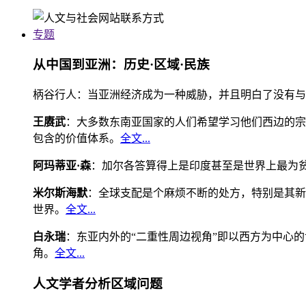
专题
从中国到亚洲：历史·区域·民族
柄谷行人：当亚洲经济成为一种威胁，并且明白了没有与
王赓武
：大多数东南亚国家的人们希望学习他们西边的宗
包含的价值体系。
全文...
阿玛蒂亚·森
：加尔各答算得上是印度甚至是世界上最为
米尔斯海默
：全球支配是个麻烦不断的处方，特别是其新
世界。
全文...
白永瑞
：东亚内外的“二重性周边视角”即以西方为中心
角。
全文...
人文学者分析区域问题