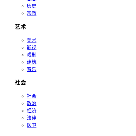
历史
宗教
艺术
美术
影视
戏剧
建筑
音乐
社会
社会
政治
经济
法律
医卫