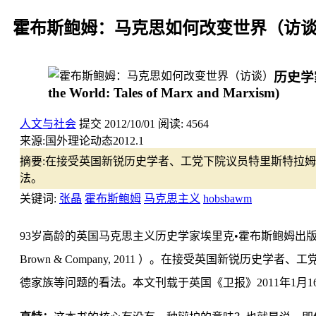
霍布斯鲍姆：马克思如何改变世界（访
历史学
the World: Tales of Marx and Marxism)
人文与社会
提交
2012/10/01
阅读:
4564
来源:
国外理论动态2012.1
摘要:
在接受英国新锐历史学者、工党下院议员特里斯特拉姆•亨
法。
关键词:
张晶
霍布斯鲍姆
马克思主义
hobsbawm
93岁高龄的英国马克思主义历史学家埃里克•霍布斯鲍姆出
Brown & Company, 2011 ）。在接受英国新锐历
德家族等问题的看法。本文刊载于英国《卫报》2011年1月