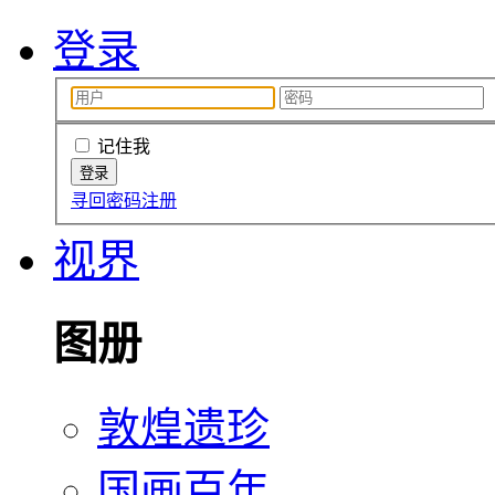
登录
记住我
寻回密码
注册
视界
图册
敦煌遗珍
国画百年