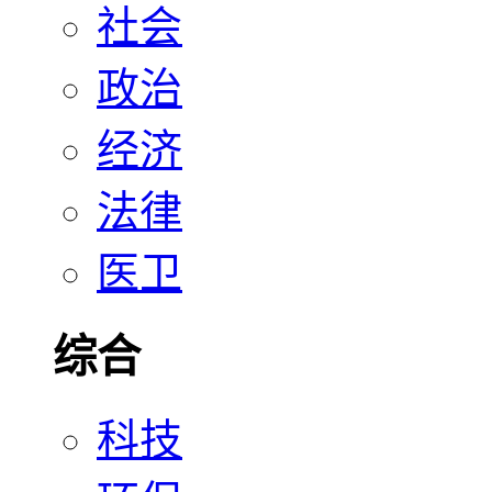
社会
政治
经济
法律
医卫
综合
科技