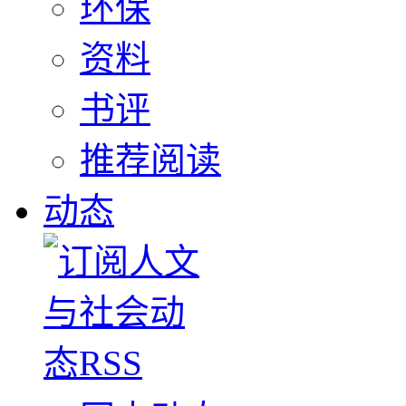
环保
资料
书评
推荐阅读
动态