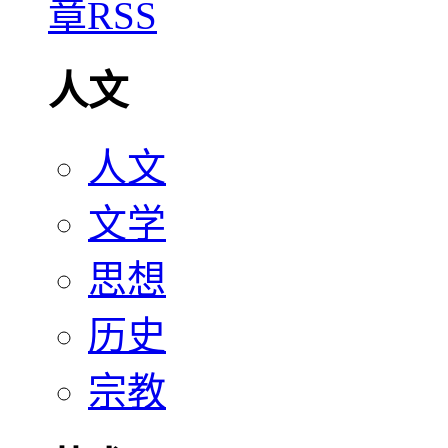
人文
人文
文学
思想
历史
宗教