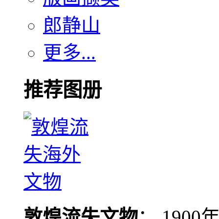
郎静山
更多...
推荐图册
敦煌流失文物
： 190