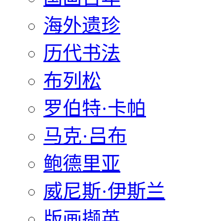
海外遗珍
历代书法
布列松
罗伯特·卡帕
马克·吕布
鲍德里亚
威尼斯·伊斯兰
版画撷英