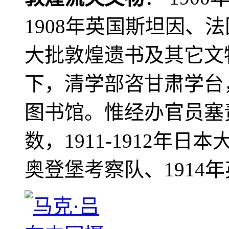
1908年英国斯坦因、
大批敦煌遗书及其它文物
下，清学部咨甘肃学台
图书馆。惟经办官员塞
数，1911-1912年日本
奥登堡考察队、1914