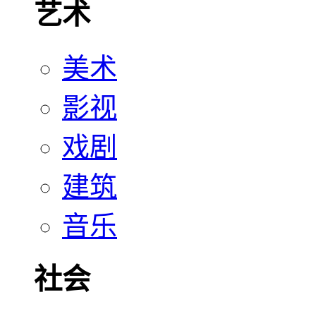
艺术
美术
影视
戏剧
建筑
音乐
社会