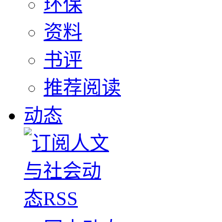
环保
资料
书评
推荐阅读
动态