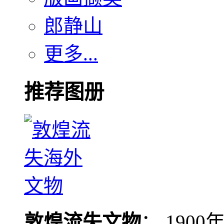
郎静山
更多...
推荐图册
敦煌流失文物
： 190