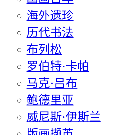
海外遗珍
历代书法
布列松
罗伯特·卡帕
马克·吕布
鲍德里亚
威尼斯·伊斯兰
版画撷英