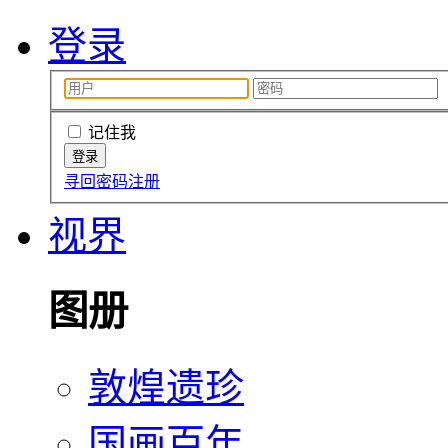
登录
记住我
寻回密码
注册
视界
图册
敦煌遗珍
国画百年