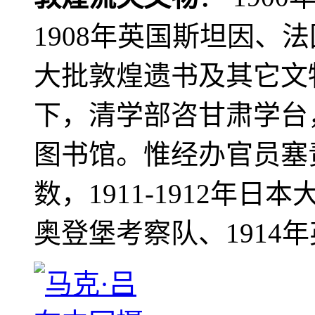
1908年英国斯坦因、
大批敦煌遗书及其它文物
下，清学部咨甘肃学台
图书馆。惟经办官员塞
数，1911-1912年日本
奥登堡考察队、1914