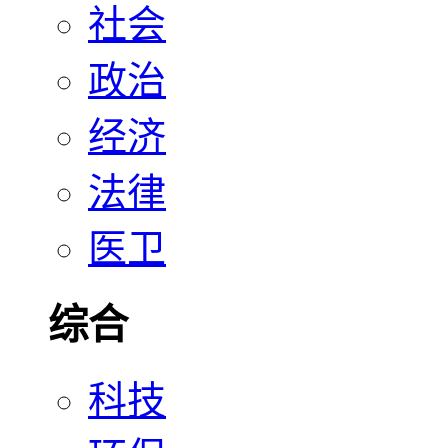
社会
政治
经济
法律
医卫
综合
科技