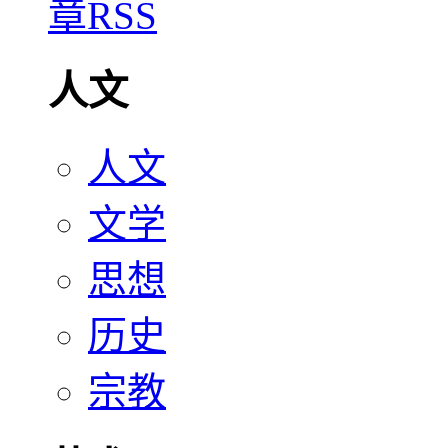
人文
人文
文学
思想
历史
宗教