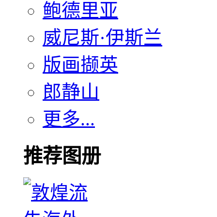
鲍德里亚
威尼斯·伊斯兰
版画撷英
郎静山
更多...
推荐图册