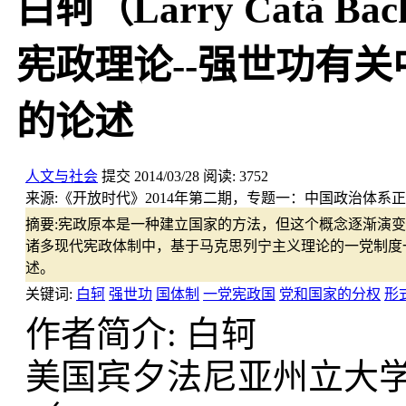
白轲（Larry Catá
宪政理论--强世功有
的论述
人文与社会
提交
2014/03/28
阅读:
3752
来源:
《开放时代》2014年第二期，专题一：中国政治体系
摘要:
宪政原本是一种建立国家的方法，但这个概念逐渐演变
诸多现代宪政体制中，基于马克思列宁主义理论的一党制度
述。
关键词:
白轲
强世功
国体制
一党宪政国
党和国家的分权
形
作者简介: 白轲
美国宾夕法尼亚州立大