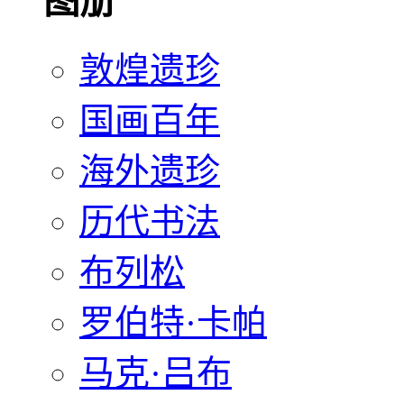
图册
敦煌遗珍
国画百年
海外遗珍
历代书法
布列松
罗伯特·卡帕
马克·吕布