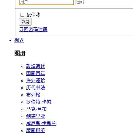
记住我
寻回密码
注册
视界
图册
敦煌遗珍
国画百年
海外遗珍
历代书法
布列松
罗伯特·卡帕
马克·吕布
鲍德里亚
威尼斯·伊斯兰
版画撷英