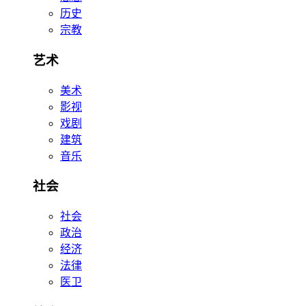
历史
宗教
艺术
美术
影视
戏剧
建筑
音乐
社会
社会
政治
经济
法律
医卫