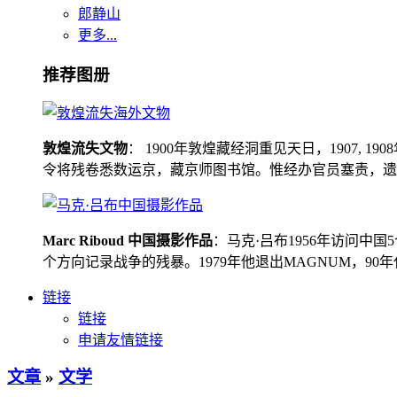
郎静山
更多...
推荐图册
敦煌流失文物
： 1900年敦煌藏经洞重见天日，1907
令将残卷悉数运京，藏京师图书馆。惟经办官员塞责，遗书留在
Marc Riboud 中国摄影作品
：马克·吕布1956年访问
个方向记录战争的残暴。1979年他退出MAGNUM，9
链接
链接
申请友情链接
文章
»
文学