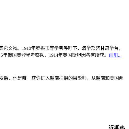
书及其它文物。1910年罗振玉等学者呼吁下，清学部咨甘肃学台，
915年俄国奥登堡考察队、1914年英国斯坦因各有所获。
画册...
战爆发后，他是唯一获许进入越南拍摄的摄影师，从越南和美国两
近期热