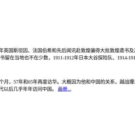
, 1908年英国斯坦因、法国伯希和先后闻讯赴敦煌骗得大批敦煌遗
当地也不在少数，1911-1912年日本大谷探险队、1914-1
中国5个月，57年和65年再度访华。大概因为他和中国的关系，越
0年代以后几乎年年访问中国。
画册...