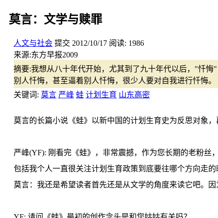
莫言：文学与赎罪
人文与社会
提交
2012/10/17
阅读:
1986
来源:
东方早报2009
摘要:
我想从八十年代开始，尤其到了九十年代以后，"忏悔
别人忏悔，甚至逼着别人忏悔，很少人要对自我进行忏悔。
关键词:
莫言
严峰
蛙
计划生育
山东高密
莫言的长篇小说《蛙》以新中国的计划生育史为反思对象，
严峰(YF): 刚看完《蛙》，非常震撼，作为您长期的老
包括我个人一直很关注计划生育政策到底要往哪个方向走的
莫言：我还是希望读者首先还是从文学的角度来读它吧。因
YF: 请问《蛙》最初的创作念头是和您姑姑有关吗？