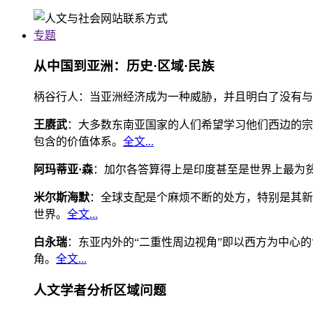
专题
从中国到亚洲：历史·区域·民族
柄谷行人：当亚洲经济成为一种威胁，并且明白了没有与
王赓武
：大多数东南亚国家的人们希望学习他们西边的宗
包含的价值体系。
全文...
阿玛蒂亚·森
：加尔各答算得上是印度甚至是世界上最为
米尔斯海默
：全球支配是个麻烦不断的处方，特别是其新
世界。
全文...
白永瑞
：东亚内外的“二重性周边视角”即以西方为中心
角。
全文...
人文学者分析区域问题