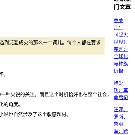
门文章
蔡美
儿：
《起火
世界》
要滥到泛滥成灾的那么一个词儿。每个人都在要求
序言：
全球化
与种族
仇恨
怀。
韩少
功：革
实的一种尖锐的关注，而且这个时机恰好也在整个社会，
命后记
化的角度。
汪晖、
小说也自然涉及了这个敏感题材。
罗岗、
鲁明
军：跨