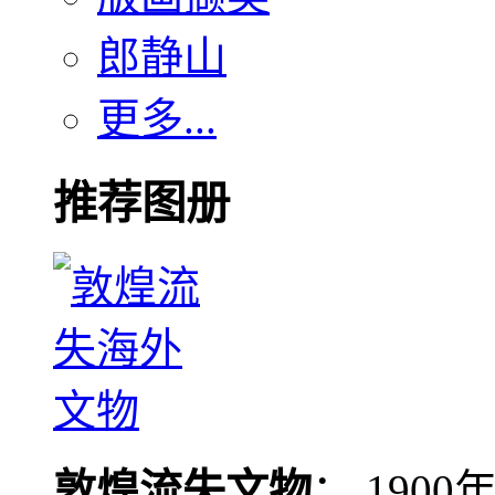
郎静山
更多...
推荐图册
敦煌流失文物
： 190