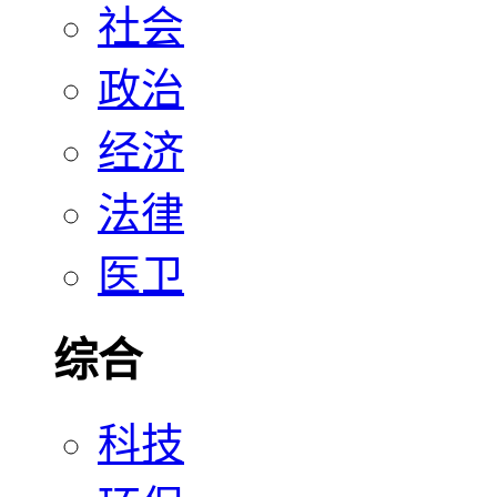
社会
政治
经济
法律
医卫
综合
科技