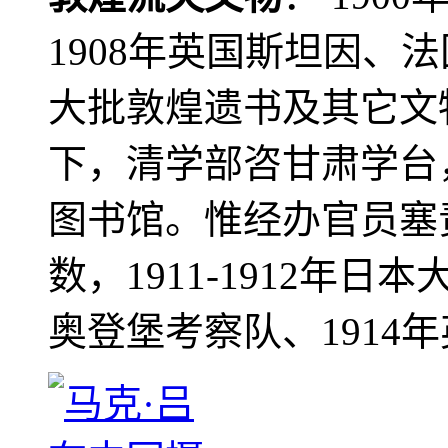
1908年英国斯坦因、
大批敦煌遗书及其它文物
下，清学部咨甘肃学台
图书馆。惟经办官员塞
数，1911-1912年日本
奥登堡考察队、1914