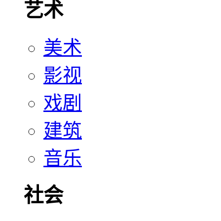
艺术
美术
影视
戏剧
建筑
音乐
社会