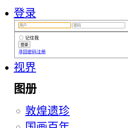
登录
记住我
寻回密码
注册
视界
图册
敦煌遗珍
国画百年