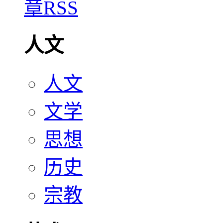
人文
人文
文学
思想
历史
宗教