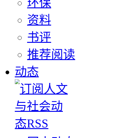
环保
资料
书评
推荐阅读
动态