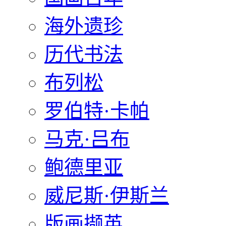
海外遗珍
历代书法
布列松
罗伯特·卡帕
马克·吕布
鲍德里亚
威尼斯·伊斯兰
版画撷英