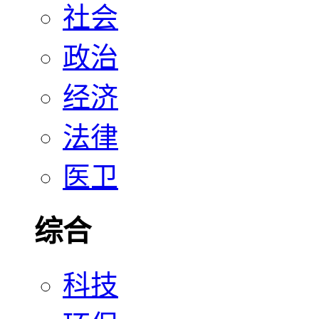
社会
政治
经济
法律
医卫
综合
科技