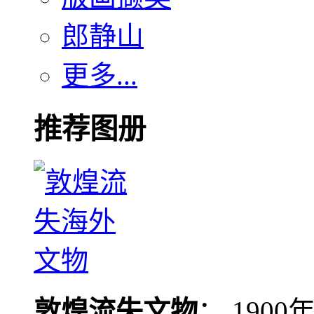
郎静山
更多...
推荐图册
敦煌流失文物
： 190