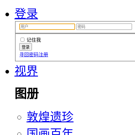
登录
记住我
寻回密码
注册
视界
图册
敦煌遗珍
国画百年