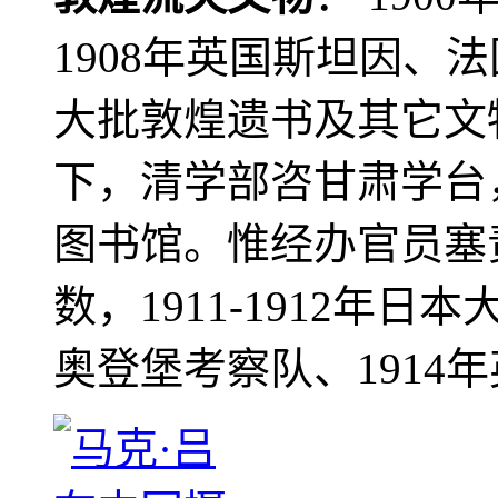
1908年英国斯坦因、
大批敦煌遗书及其它文物
下，清学部咨甘肃学台
图书馆。惟经办官员塞
数，1911-1912年日本
奥登堡考察队、1914