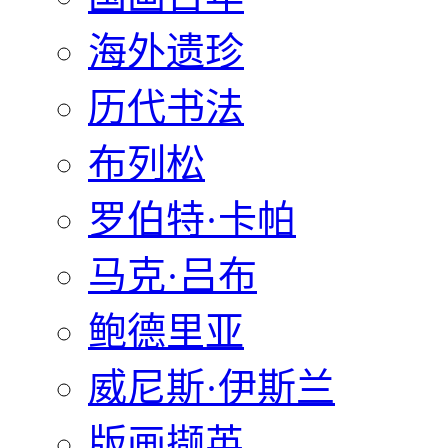
海外遗珍
历代书法
布列松
罗伯特·卡帕
马克·吕布
鲍德里亚
威尼斯·伊斯兰
版画撷英