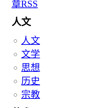
人文
人文
文学
思想
历史
宗教