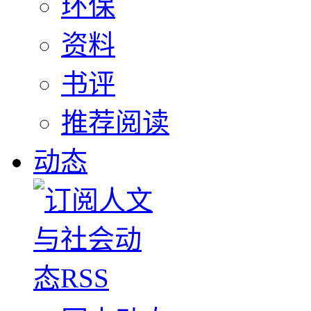
环保
资料
书评
推荐阅读
动态