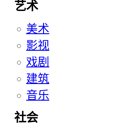
艺术
美术
影视
戏剧
建筑
音乐
社会