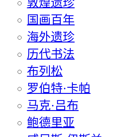
敦煌遗珍
国画百年
海外遗珍
历代书法
布列松
罗伯特·卡帕
马克·吕布
鲍德里亚