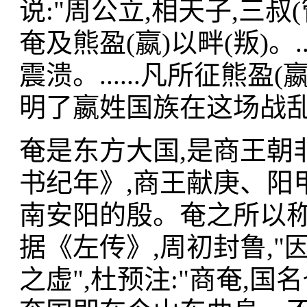
说:"周公立,相天子,三
奄及熊盈(嬴)以畔(叛)。..
震溃。......凡所征熊
明了嬴姓国族在这场战
奄是东方大国,是商王朝
书纪年》,商王献庚、阳
南安阳的殷。奄之所以称
据《左传》,周初封鲁,
之虚",杜预注:"商奄,