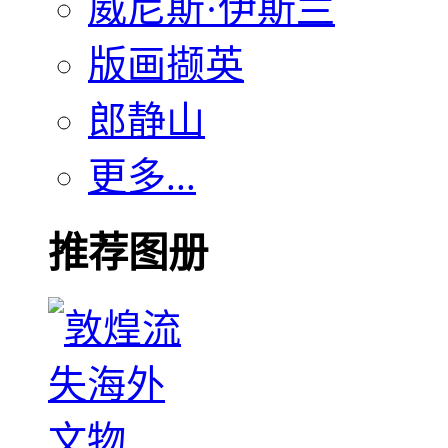
威尼斯·伊斯兰
版画撷英
郎静山
更多...
推荐图册