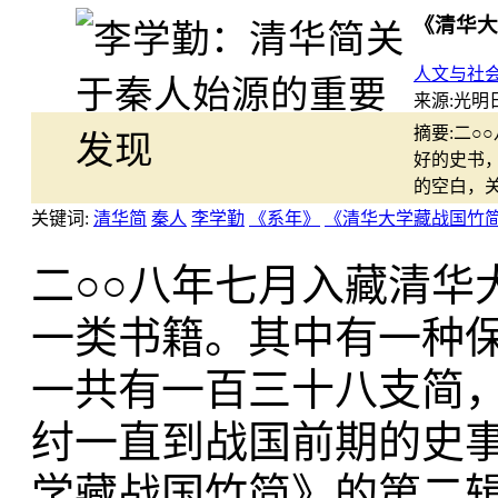
《清华大
人文与社
来源:
光明日报
摘要:
二○
好的史书
的空白，
关键词:
清华简
秦人
李学勤
《系年》
《清华大学藏战国竹
二○○八年七月入藏清华
一类书籍。其中有一种
一共有一百三十八支简
纣一直到战国前期的史
学藏战国竹简》的第二