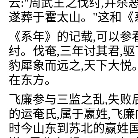
云:"周武王之伐纣,并杀恶来
遂葬于霍太山。"这和《
《系年》的记载,可以参看
纣。伐奄,三年讨其君,驱
豹犀象而远之,天下大悦
在东方。
飞廉参与三监之乱,失败
的运奄氏,属于嬴姓,飞
时今山东到苏北的嬴姓国