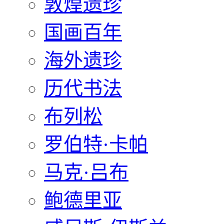
敦煌遗珍
国画百年
海外遗珍
历代书法
布列松
罗伯特·卡帕
马克·吕布
鲍德里亚