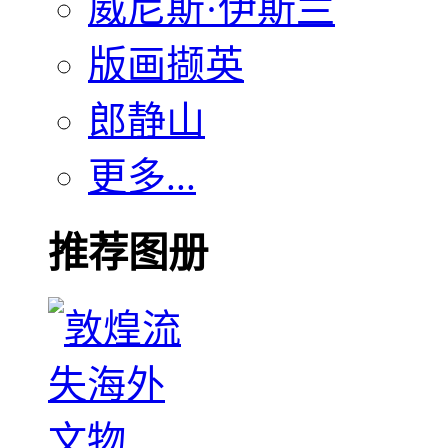
威尼斯·伊斯兰
版画撷英
郎静山
更多...
推荐图册