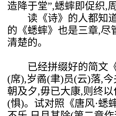
造降于堂”,蟋蟀即促织
读《诗》的人都知道,
的《蟋蟀》也是三章,尽
清楚的。
已经拼缀好的简文《蟋
(席),岁矞(聿)员(云)落
朝及夕,毋已大康,则终以
(惧)。试对照《唐风·蟋
不乐,日月其除(第二章作