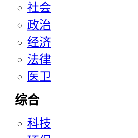
社会
政治
经济
法律
医卫
综合
科技