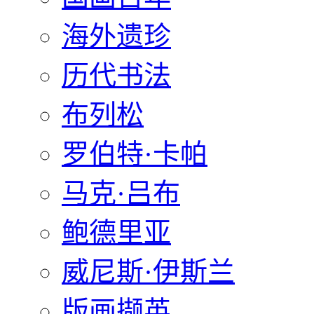
海外遗珍
历代书法
布列松
罗伯特·卡帕
马克·吕布
鲍德里亚
威尼斯·伊斯兰
版画撷英