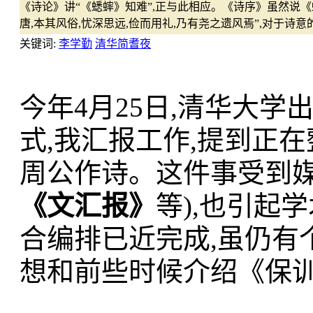
《诗论》讲“《蟋蟀》知难”,正与此相应。《诗序》虽然说《
唐,本其风俗,忧深思远,俭而用礼,乃有尧之遗风焉”,对于诗
关键词:
李学勤
清华简耆夜
今年4月25日,清华大
式,我汇报工作,提到正
周公作诗。这件事受到
《文汇报》
等),也引起
合编排已近完成,虽仍有
想和前些时候介绍《保训