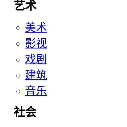
艺术
美术
影视
戏剧
建筑
音乐
社会