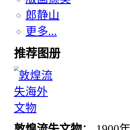
郎静山
更多...
推荐图册
敦煌流失文物
： 190