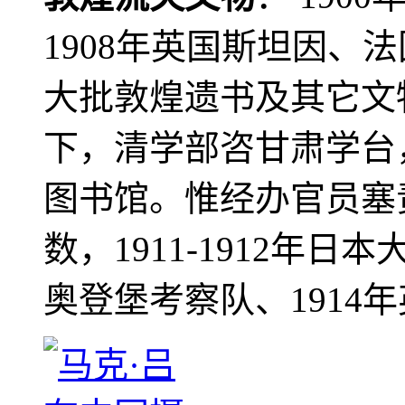
1908年英国斯坦因、
大批敦煌遗书及其它文物
下，清学部咨甘肃学台
图书馆。惟经办官员塞
数，1911-1912年日本
奥登堡考察队、1914