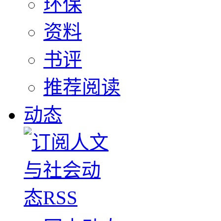
环保
资料
书评
推荐阅读
动态