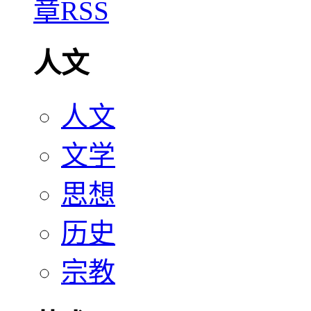
人文
人文
文学
思想
历史
宗教