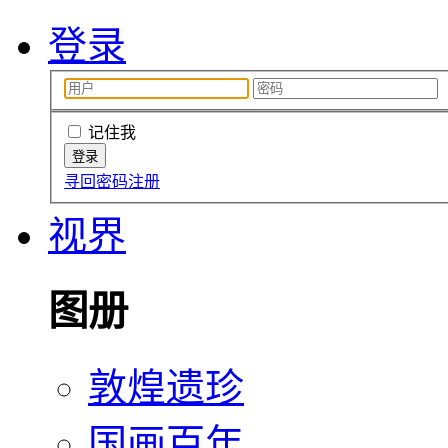
登录
记住我
寻回密码
注册
视界
图册
敦煌遗珍
国画百年