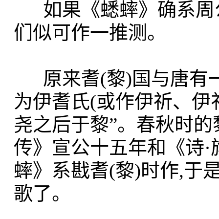
如果《蟋蟀》确系周公
们似可作一推测。
原来耆(黎)国与唐有
为伊耆氏(或作伊祈、伊祁
尧之后于黎”。春秋时的
传》宣公十五年和《诗·
蟀》系戡耆(黎)时作,
歌了。