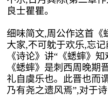
良士瞿瞿。
细味简文,周公作这首《
大家,不可躭于欢乐,忘
《诗论》讲“《蟋蟀》知
《蟋蟀》是刺西周晚期晋
礼自虞乐也。此晋也而谓之
乃有尧之遗风焉”,对