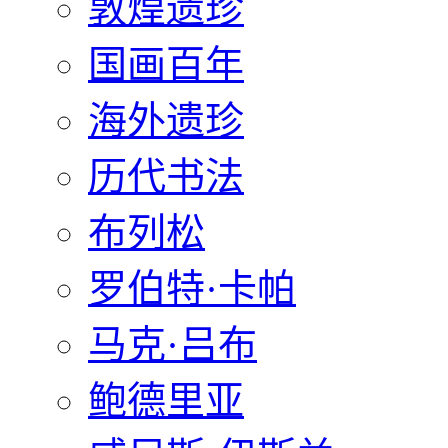
敦煌遗珍
国画百年
海外遗珍
历代书法
布列松
罗伯特·卡帕
马克·吕布
鲍德里亚