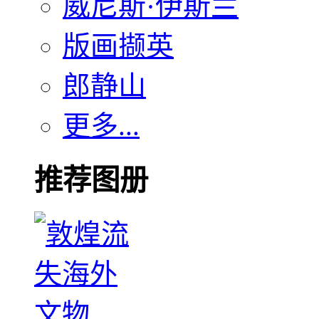
威尼斯·伊斯兰
版画撷英
郎静山
更多...
推荐图册