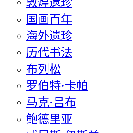
敦煌遗珍
国画百年
海外遗珍
历代书法
布列松
罗伯特·卡帕
马克·吕布
鲍德里亚