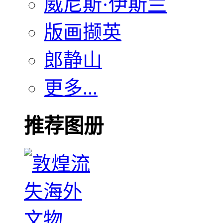
威尼斯·伊斯兰
版画撷英
郎静山
更多...
推荐图册