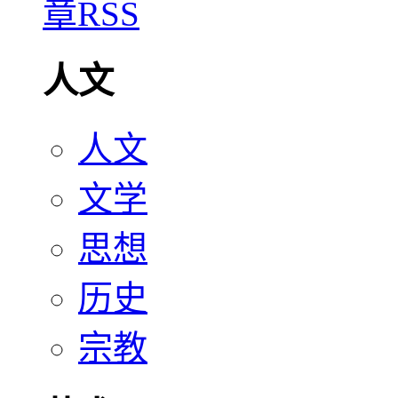
人文
人文
文学
思想
历史
宗教