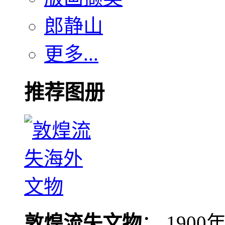
郎静山
更多...
推荐图册
敦煌流失文物
： 190