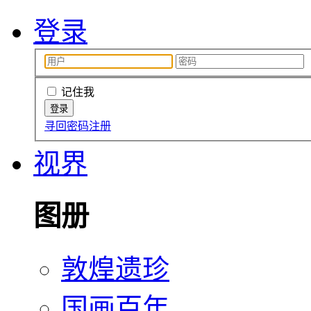
登录
记住我
寻回密码
注册
视界
图册
敦煌遗珍
国画百年