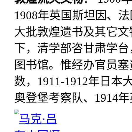
1908年英国斯坦因、
大批敦煌遗书及其它文物
下，清学部咨甘肃学台
图书馆。惟经办官员塞
数，1911-1912年日本
奥登堡考察队、1914