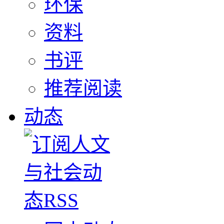
环保
资料
书评
推荐阅读
动态