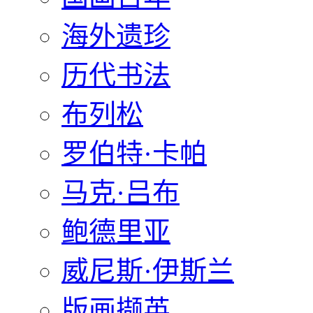
海外遗珍
历代书法
布列松
罗伯特·卡帕
马克·吕布
鲍德里亚
威尼斯·伊斯兰
版画撷英