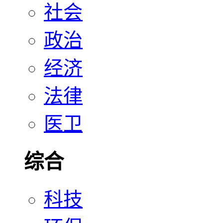
社会
政治
经济
法律
医卫
综合
科技