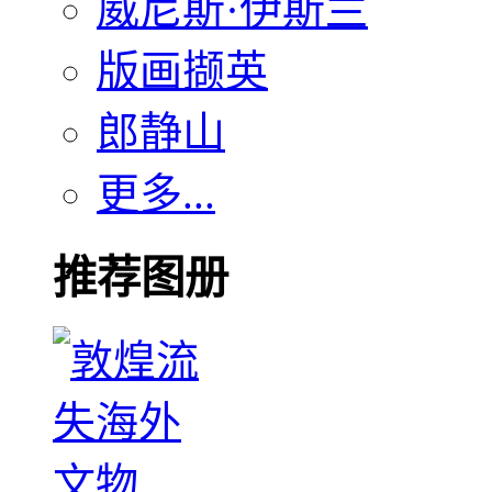
威尼斯·伊斯兰
版画撷英
郎静山
更多...
推荐图册