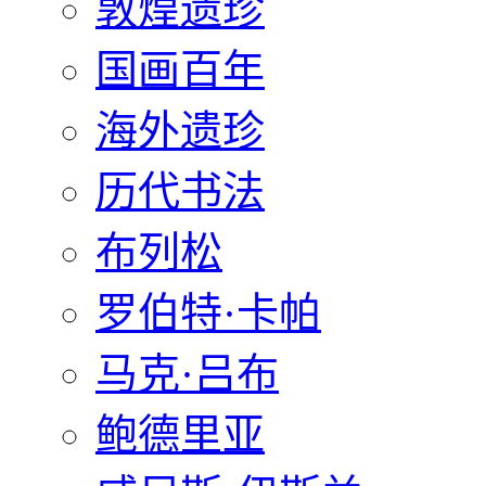
敦煌遗珍
国画百年
海外遗珍
历代书法
布列松
罗伯特·卡帕
马克·吕布
鲍德里亚