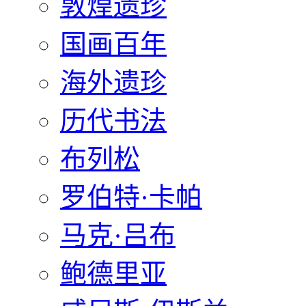
敦煌遗珍
国画百年
海外遗珍
历代书法
布列松
罗伯特·卡帕
马克·吕布
鲍德里亚