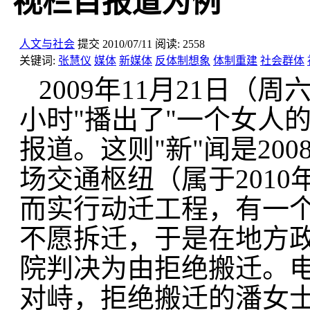
视栏目报道为例
人文与社会
提交
2010/07/11
阅读:
2558
关键词:
张慧仪
媒体
新媒体
反体制想象
体制重建
社会群体
2009年11月21日
小时"播出了"一个女人
报道。这则"新"闻是20
场交通枢纽（属于201
而实行动迁工程，有一
不愿拆迁，于是在地方
院判决为由拒绝搬迁。
对峙，拒绝搬迁的潘女