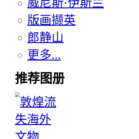
威尼斯·伊斯兰
版画撷英
郎静山
更多...
推荐图册