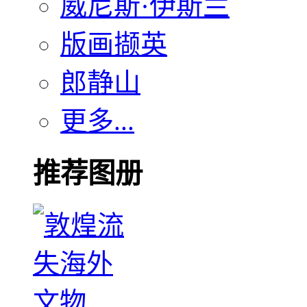
威尼斯·伊斯兰
版画撷英
郎静山
更多...
推荐图册