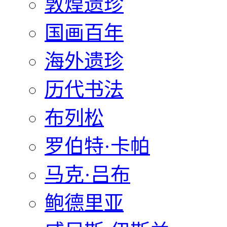
敦煌遗珍
国画百年
海外遗珍
历代书法
布列松
罗伯特·卡帕
马克·吕布
鲍德里亚